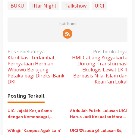
BUKU
Iftar Night
Talkshow
UICI
Ikuti Kami
N
Pos sebelumnya
Pos berikutnya
Klarifikasi Terlambat,
HMI Cabang Yogyakarta
a
Pernyataan Herman
Dorong Transformasi
v
Wibowo Berujung
Ekologis Lewat LK II
i
Petaka bagi Direksi Bank
Berbasis Nilai Islam dan
DKI
Kearifan Lokal
g
a
Posting Terkait
s
i
UICI Jajaki Kerja Sama
Abdullah Puteh: Lulusan UICI
p
dengan Kemendagri,
Harus Jadi Kekuatan Moral
Dorong ASN Lanjut Kuliah
dan Intelektual Bangsa
o
Fleksibel Berbasis Digital
Wihaji: ‘Kampus Agak Lain’
UICI Wisuda 56 Lulusan S1,