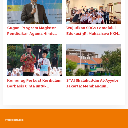
Gugun: Program Magister
Wujudkan SDGs 12 melalui
Pendidikan Agama Hindu
Edukasi 3R, Mahasiswa KKN
Perkuat Kerukunan dan
Tematik 81 Universitas
Pendidikan Berkualitas
Diponegoro Ajak Siswa SD
Desa Amongrogo Daur
Ulang Tutup Botol Bekas
Kemenag Perkuat Kurikulum
STAI Shalahuddin Al-Ayyubi
Berbasis Cinta untuk
Jakarta: Membangun
Berantas Bullying di
Generasi Unggul
Madrasah
Berlandaskan Nilai-Nilai
Islam