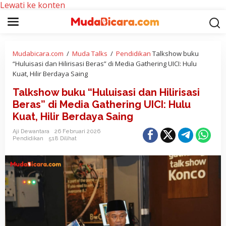
Lewati ke konten
Mudabicara.com
/
Muda Talks
/
Pendidikan
Talkshow buku
“Huluisasi dan Hilirisasi Beras” di Media Gathering UICI: Hulu
Kuat, Hilir Berdaya Saing
Talkshow buku “Huluisasi dan Hilirisasi
Beras” di Media Gathering UICI: Hulu
Kuat, Hilir Berdaya Saing
Aji Dewantara
26 Februari 2026
Pendidikan
518 Dilihat