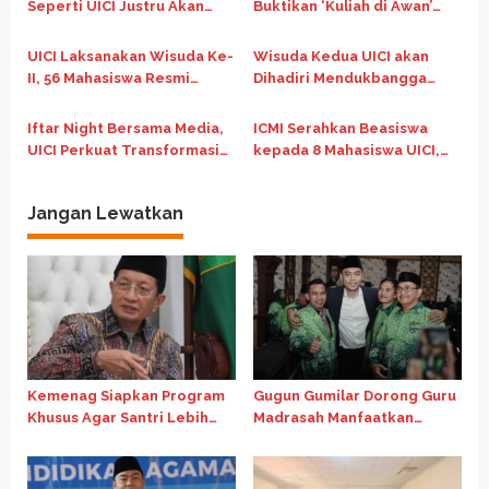
s
Seperti UICI Justru Akan
Buktikan ‘Kuliah di Awan’
Menentukan Masa Depan
dapat Berlangsung Kredibel
Bangsa
UICI Laksanakan Wisuda Ke-
Wisuda Kedua UICI akan
II, 56 Mahasiswa Resmi
Dihadiri Mendukbangga
Diwisuda
Wihaji dan Sederet Tokoh
Nasional
Iftar Night Bersama Media,
ICMI Serahkan Beasiswa
UICI Perkuat Transformasi
kepada 8 Mahasiswa UICI,
Pendidikan Tinggi Berbasis
Perkuat Akses Pendidikan
Teknologi
dan Pengembangan SDM
Jangan Lewatkan
Kemenag Siapkan Program
Gugun Gumilar Dorong Guru
Khusus Agar Santri Lebih
Madrasah Manfaatkan
Kompetitif Raih Beasiswa
Beasiswa Kemenag untuk
LPDP
Tingkatkan Kompetensi