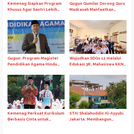
Kemenag Siapkan Program
Gugun Gumilar Dorong Guru
Khusus Agar Santri Lebih
Madrasah Manfaatkan
Kompetitif Raih Beasiswa
Beasiswa Kemenag untuk
LPDP
Tingkatkan Kompetensi
Gugun: Program Magister
Wujudkan SDGs 12 melalui
Pendidikan Agama Hindu
Edukasi 3R, Mahasiswa KKN
Perkuat Kerukunan dan
Tematik 81 Universitas
Pendidikan Berkualitas
Diponegoro Ajak Siswa SD
Desa Amongrogo Daur
Ulang Tutup Botol Bekas
Kemenag Perkuat Kurikulum
STAI Shalahuddin Al-Ayyubi
Berbasis Cinta untuk
Jakarta: Membangun
Berantas Bullying di
Generasi Unggul
Madrasah
Berlandaskan Nilai-Nilai