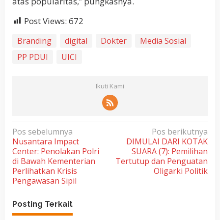
atas popularitas,” pungkasnya.
Post Views:
672
Branding
digital
Dokter
Media Sosial
PP PDUI
UICI
Ikuti Kami
N
Pos sebelumnya
Pos berikutnya
Nusantara Impact
DIMULAI DARI KOTAK
a
Center: Penolakan Polri
SUARA (7): Pemilihan
v
di Bawah Kementerian
Tertutup dan Penguatan
i
Perlihatkan Krisis
Oligarki Politik
Pengawasan Sipil
g
a
Posting Terkait
s