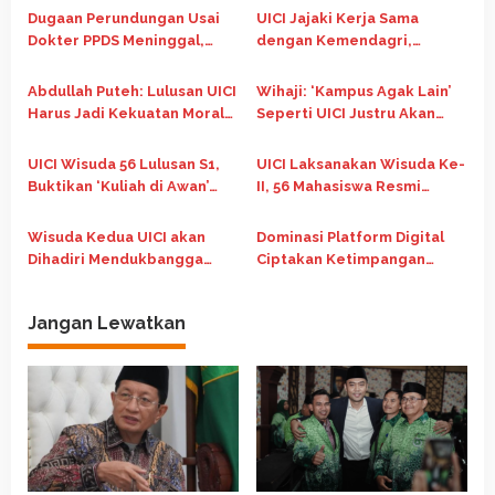
i
Dugaan Perundungan Usai
UICI Jajaki Kerja Sama
p
Dokter PPDS Meninggal,
dengan Kemendagri,
Kemenkes Hentikan
Dorong ASN Lanjut Kuliah
o
Sementara Pendidikan
Fleksibel Berbasis Digital
Abdullah Puteh: Lulusan UICI
Wihaji: ‘Kampus Agak Lain’
s
Anestesi di RS Kandou
Harus Jadi Kekuatan Moral
Seperti UICI Justru Akan
dan Intelektual Bangsa
Menentukan Masa Depan
Bangsa
UICI Wisuda 56 Lulusan S1,
UICI Laksanakan Wisuda Ke-
Buktikan ‘Kuliah di Awan’
II, 56 Mahasiswa Resmi
dapat Berlangsung Kredibel
Diwisuda
Wisuda Kedua UICI akan
Dominasi Platform Digital
Dihadiri Mendukbangga
Ciptakan Ketimpangan
Wihaji dan Sederet Tokoh
Ekosistem
Nasional
Jangan Lewatkan