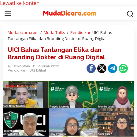
Lewati ke konten
Mudabicara.com
/
Muda Talks
/
Pendidikan
UICI Bahas
Tantangan Etika dan Branding Dokter di Ruang Digital
UICI Bahas Tantangan Etika dan
Branding Dokter di Ruang Digital
Aji Dewantara
8 Februari 2026
Pendidikan
672 Dilihat