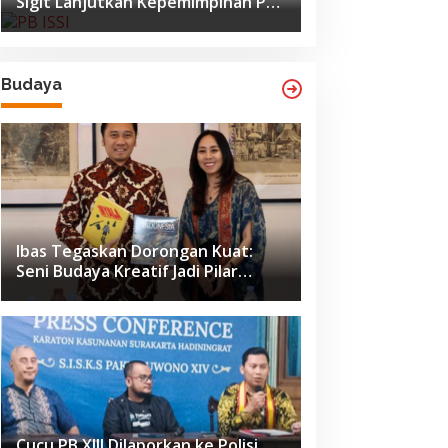
Sigit Lanjutkan Kepemimpinan PB
ISSI hingga 2029
Budaya
Ibas Tegaskan Dorongan Kuat:
Seni Budaya Kreatif Jadi Pilar
Utama Identitas dan Ekonomi
Nasional
Cucu PB XIII Dilaporkan ke Polisi,