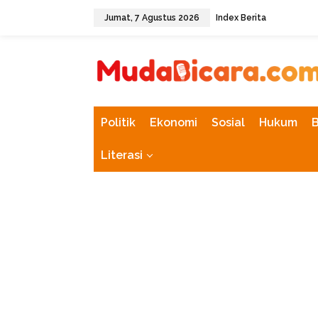
L
Jumat, 7 Agustus 2026
Index Berita
e
w
tutup
a
t
i
k
e
k
Politik
Ekonomi
Sosial
Hukum
o
n
Literasi
t
e
n