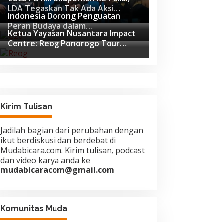
LDA Tegaskan Tak Ada Aksi
Indonesia Dorong Penguatan
Pemukulan
Peran Budaya dalam
Ketua Yayasan Nusantara Impact
Pembangunan Global di Forum G20
Centre: Reog Ponorogo Tour
Afrika Selatan
Europe adalah Langkah Strategis
Diplomasi Budaya Indonesia
Kirim Tulisan
Jadilah bagian dari perubahan dengan
ikut berdiskusi dan berdebat di
Mudabicara.com. Kirim tulisan, podcast
dan video karya anda ke
mudabicaracom@gmail.com
Komunitas Muda