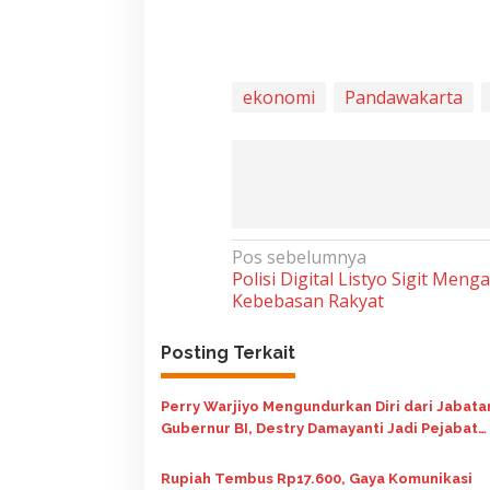
ekonomi
Pandawakarta
N
Pos sebelumnya
Polisi Digital Listyo Sigit Men
a
Kebebasan Rakyat
v
i
Posting Terkait
g
Perry Warjiyo Mengundurkan Diri dari Jabata
a
Gubernur BI, Destry Damayanti Jadi Pejabat
s
Sementara
i
Rupiah Tembus Rp17.600, Gaya Komunikasi