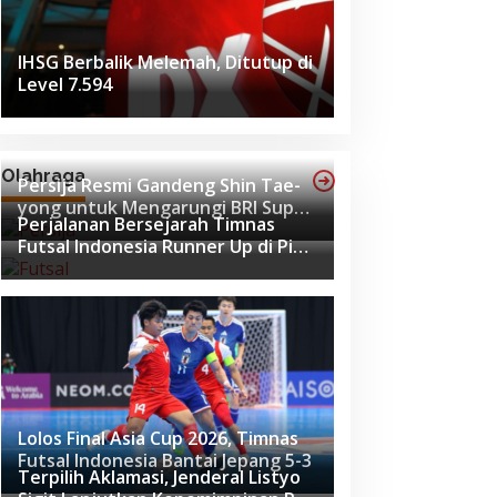
IHSG Berbalik Melemah, Ditutup di
Level 7.594
Olahraga
Persija Resmi Gandeng Shin Tae-
yong untuk Mengarungi BRI Super
Perjalanan Bersejarah Timnas
League 2026-2027
Futsal Indonesia Runner Up di Piala
Asia Futsal 2026
Lolos Final Asia Cup 2026, Timnas
Futsal Indonesia Bantai Jepang 5-3
Terpilih Aklamasi, Jenderal Listyo