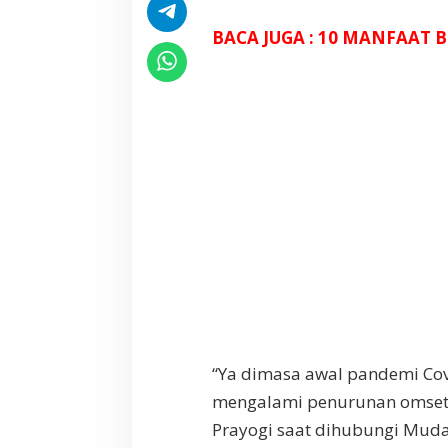
e
r
BACA JUGA : 10 MANFAAT
u
g
i
a
n
S
a
j
a
“Ya dimasa awal pandemi Co
mengalami penurunan omset h
Prayogi saat dihubungi Muda