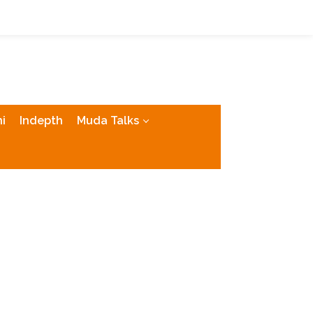
tutup
i
Indepth
Muda Talks