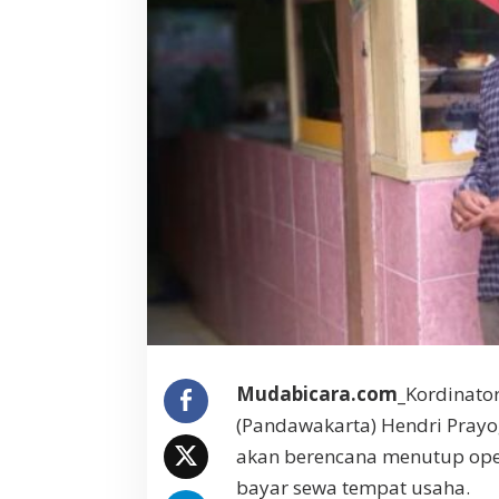
a
w
a
k
a
r
t
a
:
M
e
m
i
n
i
m
a
l
Mudabicara.com_
Kordinato
i
(Pandawakarta) Hendri Prayo
s
i
akan berencana menutup oper
r
bayar sewa tempat usaha.
K