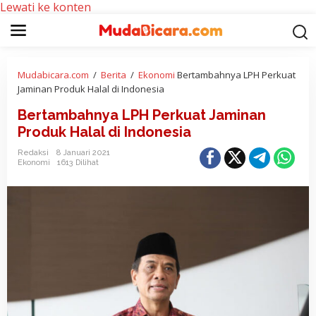
Lewati ke konten
Mudabicara.com
/
Berita
/
Ekonomi
Bertambahnya LPH Perkuat
Jaminan Produk Halal di Indonesia
Bertambahnya LPH Perkuat Jaminan
Produk Halal di Indonesia
Redaksi
8 Januari 2021
Ekonomi
1613 Dilihat