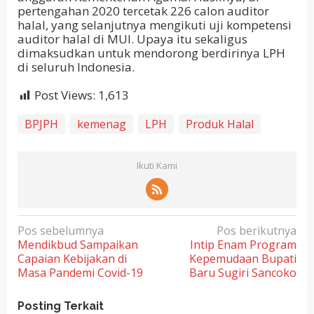
pertengahan 2020 tercetak 226 calon auditor
halal, yang selanjutnya mengikuti uji kompetensi
auditor halal di MUI. Upaya itu sekaligus
dimaksudkan untuk mendorong berdirinya LPH
di seluruh Indonesia.
Post Views:
1,613
BPJPH
kemenag
LPH
Produk Halal
Ikuti Kami
N
Pos sebelumnya
Pos berikutnya
Mendikbud Sampaikan
Intip Enam Program
a
Capaian Kebijakan di
Kepemudaan Bupati
v
Masa Pandemi Covid-19
Baru Sugiri Sancoko
i
g
Posting Terkait