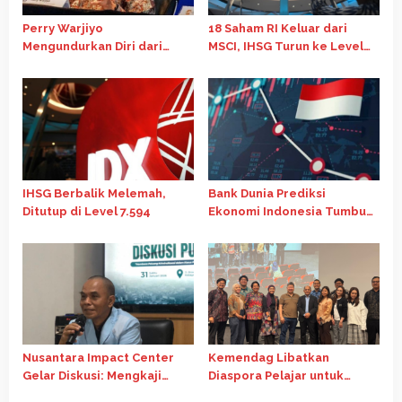
Perry Warjiyo
18 Saham RI Keluar dari
Mengundurkan Diri dari
MSCI, IHSG Turun ke Level
Jabatan Gubernur BI, Destry
6.744
Damayanti Jadi Pejabat
Sementara
IHSG Berbalik Melemah,
Bank Dunia Prediksi
Ditutup di Level 7.594
Ekonomi Indonesia Tumbuh
4,7% pada 2026, di Bawah
Target APBN
Nusantara Impact Center
Kemendag Libatkan
Gelar Diskusi: Mengkaji
Diaspora Pelajar untuk
Potensi Kriminalisasi dalam
Perkuat Ekspor Indonesia