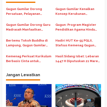
a
Gugun Gumilar Dorong
Gugun Gumilar Kenalkan
s
Persatuan, Pelayanan
Konsep Kerukunan
i
Ibadah di Chapel Oikumene
Indonesia di Forum
p
USU Tetap Berjalan
Internasional Gereja Advent
Gugun Gumilar Dorong Guru
Gugun: Program Magister
o
Madrasah Manfaatkan
Pendidikan Agama Hindu
Beasiswa Kemenag untuk
Perkuat Kerukunan dan
s
Tingkatkan Kompetensi
Pendidikan Berkualitas
Bertemu Tokoh Buddha di
Hadiri HUT Ke-55 PGLII,
Lampung, Gugun Gumilar
Stafsus Kemenag Gugun
Dorong Kolaborasi Jaga
Dorong Penguatan
Persatuan Bangsa
Kolaborasi Lintas Iman
Kemenag Perkuat Kurikulum
Hasil Sidang Isbat: Lebaran
Berbasis Cinta untuk
1447 H Diputuskan 21 Maret
Berantas Bullying di
2026
Madrasah
Jangan Lewatkan