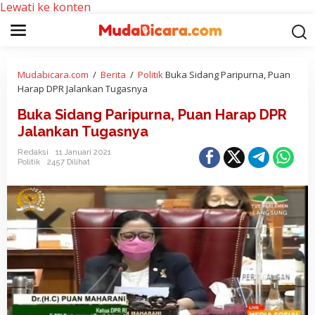
Lewati ke konten
Mudabicara.com
/
Berita
/
Politik
Buka Sidang Paripurna, Puan
Harap DPR Jalankan Tugasnya
Buka Sidang Paripurna, Puan Harap DPR
Jalankan Tugasnya
Redaksi
11 Januari 2021
Politik
2457 Dilihat