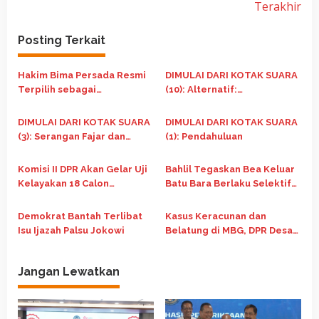
i
Terakhir
g
Posting Terkait
a
s
Hakim Bima Persada Resmi
DIMULAI DARI KOTAK SUARA
i
Terpilih sebagai
(10): Alternatif:
p
Formatur/Ketua Umum HMI
Memperbaiki Demokrasi
MPO Cabang Mataram
dari Akar
o
DIMULAI DARI KOTAK SUARA
DIMULAI DARI KOTAK SUARA
Periode 2026–2027
(3): Serangan Fajar dan
(1): Pendahuluan
s
Normalisasi Politik
Komisi II DPR Akan Gelar Uji
Bahlil Tegaskan Bea Keluar
Kelayakan 18 Calon
Batu Bara Berlaku Selektif
Ombudsman RI
Sesuai Harga Pasar
Demokrat Bantah Terlibat
Kasus Keracunan dan
Isu Ijazah Palsu Jokowi
Belatung di MBG, DPR Desak
BGN Bertindak Cepat
Jangan Lewatkan