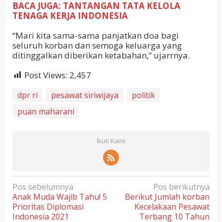
BACA JUGA: TANTANGAN TATA KELOLA
TENAGA KERJA INDONESIA
“Mari kita sama-sama panjatkan doa bagi
seluruh korban dan semoga keluarga yang
ditinggalkan diberikan ketabahan,” ujarrnya.
Post Views:
2,457
dpr ri
pesawat siriwijaya
politik
puan maharani
Ikuti Kami
N
Pos sebelumnya
Pos berikutnya
Anak Muda Wajib Tahu! 5
Berikut Jumlah korban
a
Prioritas Diplomasi
Kecelakaan Pesawat
v
Indonesia 2021
Terbang 10 Tahun