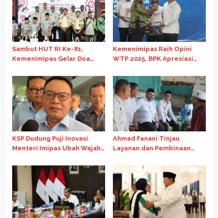
Sambut HUT RI Ke-81,
Kemenimipas Raih Opini
Kemenimipas Gelar Doa
WTP 2025, BPK Apresiasi
Lintas Agama dan Paparkan
Penguatan Tata Kelola
Capaian Semester I 2026
Keuangan
KSP Dudung Puji Inovasi
Ahmad Fanani Tinjau
Menteri Imipas Ubah Wajah
Layanan dan Pembinaan
Nusakambangan
Warga Binaan di Rutan
Surakarta