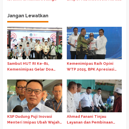
Pertemuan Bilateral
Rela Bayar Mahal
Jangan Lewatkan
Sambut HUT RI Ke-81,
Kemenimipas Raih Opini
Kemenimipas Gelar Doa
WTP 2025, BPK Apresiasi
Lintas Agama dan Paparkan
Penguatan Tata Kelola
Capaian Semester I 2026
Keuangan
KSP Dudung Puji Inovasi
Ahmad Fanani Tinjau
Menteri Imipas Ubah Wajah
Layanan dan Pembinaan
Nusakambangan
Warga Binaan di Rutan