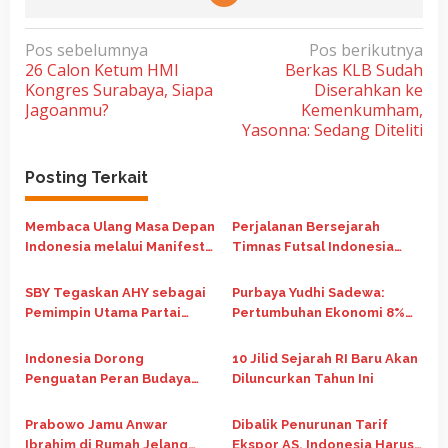
N
Pos sebelumnya
Pos berikutnya
26 Calon Ketum HMI
Berkas KLB Sudah
a
Kongres Surabaya, Siapa
Diserahkan ke
v
Jagoanmu?
Kemenkumham,
i
Yasonna: Sedang Diteliti
g
Posting Terkait
a
s
Membaca Ulang Masa Depan
Perjalanan Bersejarah
i
Indonesia melalui Manifesto
Timnas Futsal Indonesia
p
Nasib Republik Indonesia
Runner Up di Piala Asia
Futsal 2026
o
SBY Tegaskan AHY sebagai
Purbaya Yudhi Sadewa:
Pemimpin Utama Partai
Pertumbuhan Ekonomi 8%
s
Demokrat
Jadi Kunci Indonesia Naik
Kelas Jadi Negara Maju
Indonesia Dorong
10 Jilid Sejarah RI Baru Akan
Penguatan Peran Budaya
Diluncurkan Tahun Ini
dalam Pembangunan Global
di Forum G20 Afrika Selatan
Prabowo Jamu Anwar
Dibalik Penurunan Tarif
Ibrahim di Rumah Jelang
Ekspor AS, Indonesia Harus