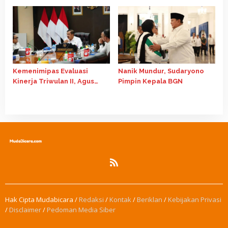
Surakarta
Kemenimipas Evaluasi
Nanik Mundur, Sudaryono
Kinerja Triwulan II, Agus
Pimpin Kepala BGN
Andrianto Tekankan
Kualitas Belanja Negara
Hak Cipta Mudabicara /
Redaksi
/
Kontak
/
Beriklan
/
Kebijakan Privasi
/
Disclaimer
/
Pedoman Media Siber