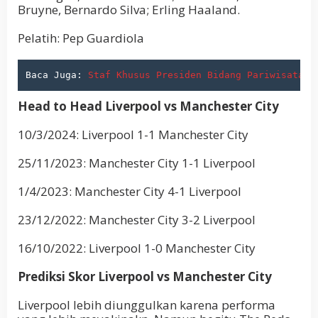
Bruyne, Bernardo Silva; Erling Haaland.
Pelatih: Pep Guardiola
Baca Juga: 
Staf Khusus Presiden Bidang Pariwisata: 
Head to Head Liverpool vs Manchester City
10/3/2024: Liverpool 1-1 Manchester City
25/11/2023: Manchester City 1-1 Liverpool
1/4/2023: Manchester City 4-1 Liverpool
23/12/2022: Manchester City 3-2 Liverpool
16/10/2022: Liverpool 1-0 Manchester City
Prediksi Skor Liverpool vs Manchester City
Liverpool lebih diunggulkan karena performa