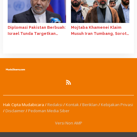
Diplomasi Pakistan Berbuah:
Mojtaba Khamenei Klaim
Israel Tunda Targetkan
Musuh Iran Tumbang, Soroti
Menlu Iran
Kekuatan Persatuan Rakyat
Hak Cipta Mudabicara /
Redaksi
/
Kontak
/
Beriklan
/
Kebijakan Privasi
/
Disclaimer
/
Pedoman Media Siber
Versi Non AMP