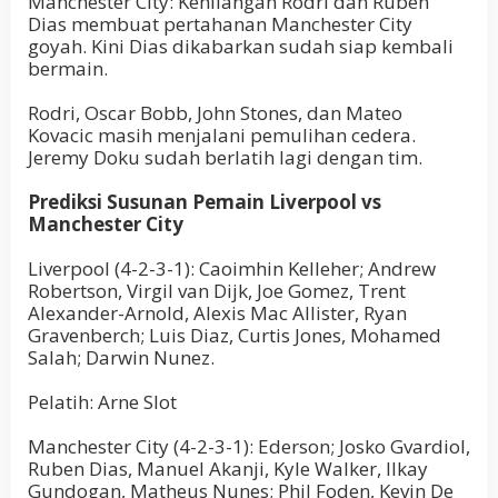
Manchester City: Kehilangan Rodri dan Ruben
Dias membuat pertahanan Manchester City
goyah. Kini Dias dikabarkan sudah siap kembali
bermain.
Rodri, Oscar Bobb, John Stones, dan Mateo
Kovacic masih menjalani pemulihan cedera.
Jeremy Doku sudah berlatih lagi dengan tim.
Prediksi Susunan Pemain Liverpool vs
Manchester City
Liverpool (4-2-3-1): Caoimhin Kelleher; Andrew
Robertson, Virgil van Dijk, Joe Gomez, Trent
Alexander-Arnold, Alexis Mac Allister, Ryan
Gravenberch; Luis Diaz, Curtis Jones, Mohamed
Salah; Darwin Nunez.
Pelatih: Arne Slot
Manchester City (4-2-3-1): Ederson; Josko Gvardiol,
Ruben Dias, Manuel Akanji, Kyle Walker, Ilkay
Gundogan, Matheus Nunes; Phil Foden, Kevin De