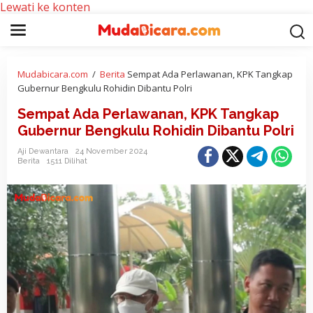
Lewati ke konten
Mudabicara.com
/
Berita
Sempat Ada Perlawanan, KPK Tangkap
Gubernur Bengkulu Rohidin Dibantu Polri
Sempat Ada Perlawanan, KPK Tangkap
Gubernur Bengkulu Rohidin Dibantu Polri
Aji Dewantara
24 November 2024
Berita
1511 Dilihat