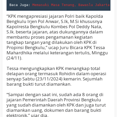
Baca Juga: 
Memasuki Masa Tenang, Bawaslu Jakarta Te
“KPK mengapresiasi jajaran Polri baik Kapolda
Bengkulu Irjen Pol Anwar, S.Ik, M.Si khususnya
Kapolresta Bengkulu Kombes Pol Deddy Nata,
S.Ik. beserta jajaran, atas dukungannya dalam
membantu proses pengamanan kegiatan
tangkap tangan yang dilakukan oleh KPK di
Propinsi Bengkulu,” ucap Juru Bicara KPK Tessa
Mahardhika melalui keterangan tertulis, Minggu
(24/11).
Tessa mengungkapkan KPK menangkap total
delapan orang termasuk Rohidin dalam operasi
senyap Sabtu (23/11/2024) kemarin. Sejumlah
barang bukti turut diamankan.
“Sampai dengan saat ini, sudah ada 8 orang di
jajaran Pemerintah Daerah Provinsi Bengkulu
yang sudah diamankan oleh KPK dan juga turut
diamankan uang, dokumen dan barang bukti
elektronik,” ujar dia.