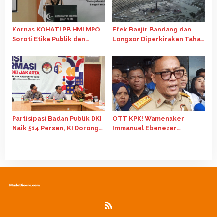
Kornas KOHATI PB HMI MPO
Efek Banjir Bandang dan
Soroti Etika Publik dan
Longsor Diperkirakan Tahan
Independensi BI
Laju Ekonomi 2025
Partisipasi Badan Publik DKI
OTT KPK! Wamenaker
Naik 514 Persen, KI Dorong
Immanuel Ebenezer
E-Monev Jadi Lebih
Terseret Kasus Pemerasan
Substansial
Sertifikasi K3