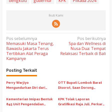
bengkulu
gubernur
KPK
Pilkada 2024
Ikuti Kami
N
Pos sebelumnya
Pos berikutnya
Memasuki Masa Tenang,
Spa dan Wellness di
a
Bawaslu Jakarta Terus
Nusa Dua: Tempat
v
Tertibkan Alat Peraga
Relaksasi Terbaik di Bali
i
Kampanye
g
Posting Terkait
a
s
Perry Warjiyo
OTT Bupati Lombok Barat
i
Mengundurkan Diri dari
Disorot, Saan Dorong
p
Jabatan Gubernur BI, Destry
Evaluasi Sistem dan
Damayanti Jadi Pejabat
Integritas Kepala Daerah
o
Kementerian Imipas Bentuk
KPK Tolak Laporan
Sementara
845 Unit Pengendalian
Gratifikasi Raja Juli, Perkara
s
Gratifikasi untuk Perkuat
Sudah Masuk Tahap