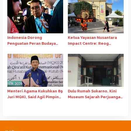
dan Ekonomi Nasional
Indonesia Dorong
Ketua Yayasan Nusantara
Penguatan Peran Budaya
Impact Centre: Reog
dalam Pembangunan Global
Ponorogo Tour Europe
di Forum G20 Afrika Selatan
adalah Langkah Strategis
Diplomasi Budaya Indonesia
Menteri Agama Kukuhkan 89
Dulu Rumah Sukarno, Kini
Juri MQKI, Said Agil Pimpin
Museum Sejarah Perjuangan
Dewan Hakim Internasional
Bangsa