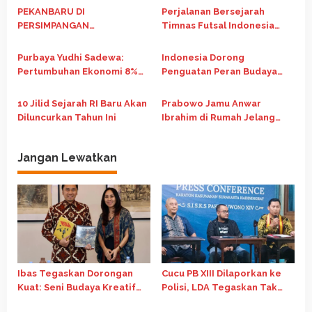
Jaga Ketahanan Pangan
o
PEKANBARU DI
Perjalanan Bersejarah
PERSIMPANGAN
Timnas Futsal Indonesia
s
PEMBANGUNAN: Krisis Tata
Runner Up di Piala Asia
Kelola Perkotaan,
Futsal 2026
Purbaya Yudhi Sadewa:
Indonesia Dorong
Ketimpangan Sosial, dan
Pertumbuhan Ekonomi 8%
Penguatan Peran Budaya
Agenda Transformasi dalam
Jadi Kunci Indonesia Naik
dalam Pembangunan Global
Perspektif HMI
Kelas Jadi Negara Maju
di Forum G20 Afrika Selatan
10 Jilid Sejarah RI Baru Akan
Prabowo Jamu Anwar
Diluncurkan Tahun Ini
Ibrahim di Rumah Jelang
Pertemuan Bilateral
Jangan Lewatkan
Ibas Tegaskan Dorongan
Cucu PB XIII Dilaporkan ke
Kuat: Seni Budaya Kreatif
Polisi, LDA Tegaskan Tak
Jadi Pilar Utama Identitas
Ada Aksi Pemukulan