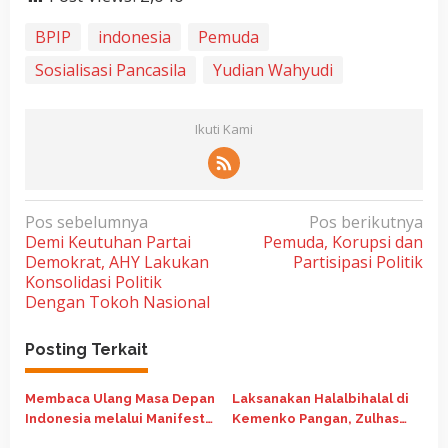
BPIP
indonesia
Pemuda
Sosialisasi Pancasila
Yudian Wahyudi
Ikuti Kami
N
Pos sebelumnya
Pos berikutnya
Demi Keutuhan Partai
Pemuda, Korupsi dan
a
Demokrat, AHY Lakukan
Partisipasi Politik
v
Konsolidasi Politik
i
Dengan Tokoh Nasional
g
Posting Terkait
a
s
Membaca Ulang Masa Depan
Laksanakan Halalbihalal di
i
Indonesia melalui Manifesto
Kemenko Pangan, Zulhas
p
Nasib Republik Indonesia
Ajak 20 Organisasi Pemuda