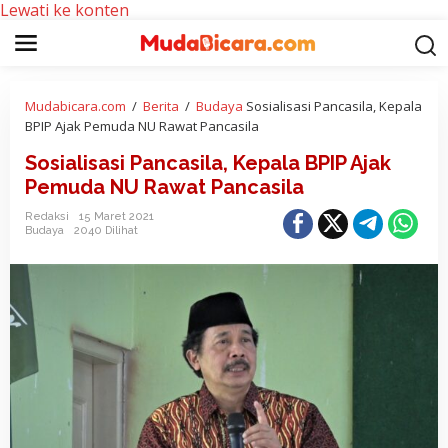
Lewati ke konten
Mudabicara.com
/
Berita
/
Budaya
Sosialisasi Pancasila, Kepala
BPIP Ajak Pemuda NU Rawat Pancasila
Sosialisasi Pancasila, Kepala BPIP Ajak
Pemuda NU Rawat Pancasila
Redaksi
15 Maret 2021
Budaya
2040 Dilihat