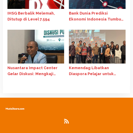
IHSG Berbalik Melemah,
Bank Dunia Prediksi
Ditutup di Level 7.594
Ekonomi Indonesia Tumbuh
4,7% pada 2026, di Bawah
Target APBN
Nusantara Impact Center
Kemendag Libatkan
Gelar Diskusi: Mengkaji
Diaspora Pelajar untuk
Potensi Kriminalisasi dalam
Perkuat Ekspor Indonesia
Kasus Perbankan
ke Australia