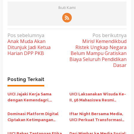
Ikuti Kami
N
Pos sebelumnya
Pos berikutnya
Anak Muda Akan
Miris! Kemendikbud
a
Ditunjuk Jadi Ketua
Ristek Ungkap Negara
v
Harian DPP PKB
Belum Mampu Gratiskan
i
Biaya Seluruh Pendidikan
Dasar
g
a
Posting Terkait
s
i
UICI Jajaki Kerja Sama
UICI Laksanakan Wisuda Ke-
p
dengan Kemendagri,
II, 56 Mahasiswa Resmi
Dorong ASN Lanjut Kuliah
Diwisuda
o
Fleksibel Berbasis Digital
Dominasi Platform Digital
Iftar Night Bersama Media,
s
Ciptakan Ketimpangan
UICI Perkuat Transformasi
Ekosistem
Pendidikan Tinggi Berbasis
Teknologi
UICI Bahas Tantangan Etika
Dari Mimbar ke Media Sosial: