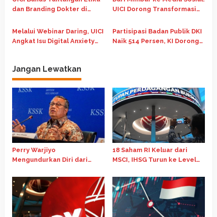
dan Branding Dokter di
UICI Dorong Transformasi
Ruang Digital
Dakwah Digital
Melalui Webinar Daring, UICI
Partisipasi Badan Publik DKI
Angkat Isu Digital Anxiety
Naik 514 Persen, KI Dorong
Untuk Tingkatkan Literasi
E-Monev Jadi Lebih
Kesehatan Mental
Substansial
Jangan Lewatkan
Perry Warjiyo
18 Saham RI Keluar dari
Mengundurkan Diri dari
MSCI, IHSG Turun ke Level
Jabatan Gubernur BI, Destry
6.744
Damayanti Jadi Pejabat
Sementara