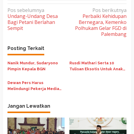
N
Pos sebelumnya
Pos berikutnya
Undang-Undang Desa
Perbaiki Kehidupan
a
Bagi Petani Berlahan
Bernegara, Kemenko
v
Sempit
Polhukam Gelar FGD di
i
Palembang
g
Posting Terkait
a
s
Nanik Mundur, Sudaryono
Rusdi Mathari Serta 10
i
Pimpin Kepala BGN
Tulisan Eksotis Untuk Anak
p
Muda
o
Dewan Pers Harus
Melindungi Pekerja Media
s
Dari PHK Semena-mena
Jangan Lewatkan