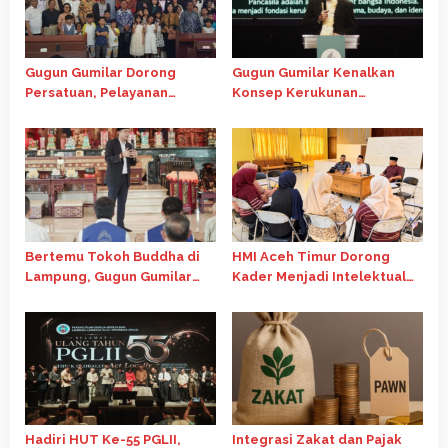
Gugun Gumilar Dorong
Gugun Gumilar Kenalkan
Persatuan, Pelayanan
Konsep Kerukunan
Ibadah di Chapel Oikumene
Indonesia di Forum
USU Tetap Berjalan
Internasional Gereja Advent
Bertemu Tokoh Buddha di
HMI Aceh Timur Dorong
Lampung, Gugun Gumilar
Kader Menjadi Intelektual
Dorong Kolaborasi Jaga
Kritis Melalui Telaah
Persatuan Bangsa
Ekonomi Islam
Hadiri HUT Ke-55 PGLII,
Integrasi Zakat dan Pajak