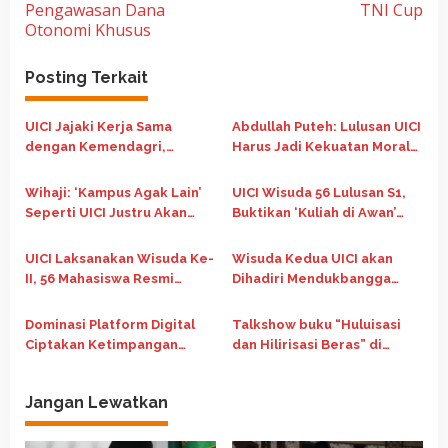
i
Pengawasan Dana
TNI Cup
Otonomi Khusus
g
a
Posting Terkait
s
i
UICI Jajaki Kerja Sama
Abdullah Puteh: Lulusan UICI
p
dengan Kemendagri,
Harus Jadi Kekuatan Moral
Dorong ASN Lanjut Kuliah
dan Intelektual Bangsa
o
Fleksibel Berbasis Digital
Wihaji: ‘Kampus Agak Lain’
UICI Wisuda 56 Lulusan S1,
s
Seperti UICI Justru Akan
Buktikan ‘Kuliah di Awan’
Menentukan Masa Depan
dapat Berlangsung Kredibel
Bangsa
UICI Laksanakan Wisuda Ke-
Wisuda Kedua UICI akan
II, 56 Mahasiswa Resmi
Dihadiri Mendukbangga
Diwisuda
Wihaji dan Sederet Tokoh
Nasional
Dominasi Platform Digital
Talkshow buku “Huluisasi
Ciptakan Ketimpangan
dan Hilirisasi Beras” di
Ekosistem
Media Gathering UICI: Hulu
Kuat, Hilir Berdaya Saing
Jangan Lewatkan