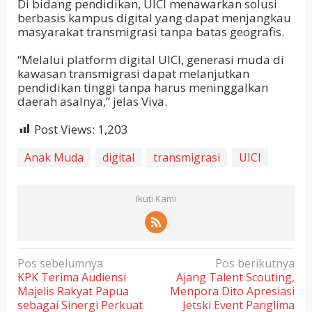
Di bidang pendidikan, UICI menawarkan solusi
berbasis kampus digital yang dapat menjangkau
masyarakat transmigrasi tanpa batas geografis.
“Melalui platform digital UICI, generasi muda di
kawasan transmigrasi dapat melanjutkan
pendidikan tinggi tanpa harus meninggalkan
daerah asalnya,” jelas Viva.
Post Views:
1,203
Anak Muda
digital
transmigrasi
UICI
Ikuti Kami
N
Pos sebelumnya
Pos berikutnya
KPK Terima Audiensi
Ajang Talent Scouting,
a
Majelis Rakyat Papua
Menpora Dito Apresiasi
v
sebagai Sinergi Perkuat
Jetski Event Panglima