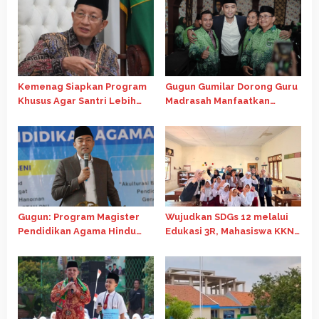
Kemenag Siapkan Program
Gugun Gumilar Dorong Guru
Khusus Agar Santri Lebih
Madrasah Manfaatkan
Kompetitif Raih Beasiswa
Beasiswa Kemenag untuk
LPDP
Tingkatkan Kompetensi
Gugun: Program Magister
Wujudkan SDGs 12 melalui
Pendidikan Agama Hindu
Edukasi 3R, Mahasiswa KKN
Perkuat Kerukunan dan
Tematik 81 Universitas
Pendidikan Berkualitas
Diponegoro Ajak Siswa SD
Desa Amongrogo Daur
Ulang Tutup Botol Bekas