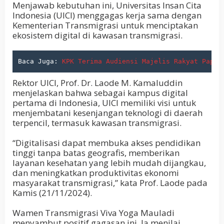
Menjawab kebutuhan ini, Universitas Insan Cita
Indonesia (UICI) menggagas kerja sama dengan
Kementerian Transmigrasi untuk menciptakan
ekosistem digital di kawasan transmigrasi.
Baca Juga: 
KPK Terima Audiensi Majelis Rakyat Papua
Rektor UICI, Prof. Dr. Laode M. Kamaluddin
menjelaskan bahwa sebagai kampus digital
pertama di Indonesia, UICI memiliki visi untuk
menjembatani kesenjangan teknologi di daerah
terpencil, termasuk kawasan transmigrasi.
“Digitalisasi dapat membuka akses pendidikan
tinggi tanpa batas geografis, memberikan
layanan kesehatan yang lebih mudah dijangkau,
dan meningkatkan produktivitas ekonomi
masyarakat transmigrasi,” kata Prof. Laode pada
Kamis (21/11/2024).
Wamen Transmigrasi Viva Yoga Mauladi
menyambut positif gagasan ini. Ia menilai