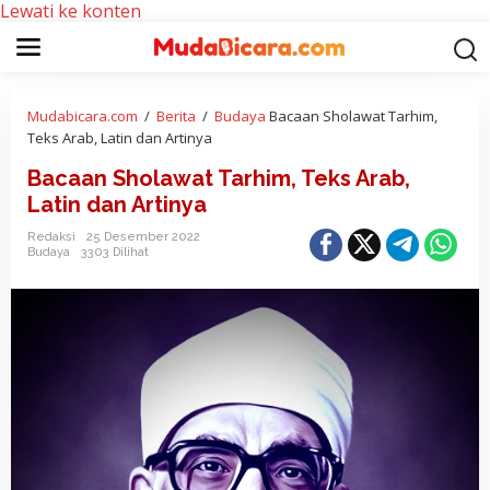
Lewati ke konten
Mudabicara.com
/
Berita
/
Budaya
Bacaan Sholawat Tarhim,
Teks Arab, Latin dan Artinya
Bacaan Sholawat Tarhim, Teks Arab,
Latin dan Artinya
Redaksi
25 Desember 2022
Budaya
3303 Dilihat