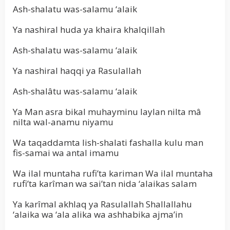
Ash-shalatu was-salamu ‘alaik
Ya nashiral huda ya khaira khalqillah
Ash-shalatu was-salamu ‘alaik
Ya nashiral haqqi ya Rasulallah
Ash-shalâtu was-salamu ‘alaik
Ya Man asra bikal muhayminu laylan nilta mâ
nilta wal-anamu niyamu
Wa taqaddamta lish-shalati fashalla kulu man
fis-samai wa antal imamu
Wa ilal muntaha rufi’ta kariman Wa ilal muntaha
rufi’ta karîman wa sai’tan nida ‘alaikas salam
Ya karîmal akhlaq ya Rasulallah Shallallahu
‘alaika wa ‘ala alika wa ashhabika ajma’in