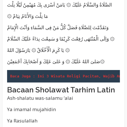
الصَّلَاةُ وَالسَّلَامُ عَلَيْكَ ۞ يَامَنْ اَسْرَى بِكَ مُهَيْمِنُ لَيْلًا نِلْتَ
۞ مَا نِلْتَ وَالأَنَامُ نِيَامْ
وَتَقَدَّمْتَ لِلصَّلَاةِ فَصَلَّ كُلُّ مَنْ فِى السَّمَاءِ وَاَنْتَ الْإِمَامْ
وَاِلَى الْمُنْتَهَى رُفِعْتَ كَرِيْمًا وَ سَمِعْتَ نِدَاءً عَلَيْكَ السَّلَامْ ۞
يَا كَرِمَ الْأَخْلَاقْ ۞ يَارَسُوْلَ اللهْ ۞
صَلىَ اللهُ عَلَيْكَ ۞ وَ عَلىَ عَلِكَ وَ اَصْحَابِكَ أجْمَعِيْنَ۞
Baca Juga : Ini 3 Wisata Religi Pacitan, Wajib Anda
Bacaan Sholawat Tarhim Latin
Ash-shalatu was-salamu ‘alai
Ya imamal mujahidin
Ya Rasulallah