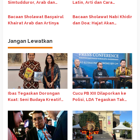
Simtudduror, Arab dan
Latin, Arti dan Cara
Artinya
Mengamalkannya
Bacaan Sholawat Basyairul
Bacaan Sholawat Nabi Khidir
Khairat Arab dan Artinya
dan Doa: Hajat Akan
Terkabul Cepat
Jangan Lewatkan
Ibas Tegaskan Dorongan
Cucu PB XIII Dilaporkan ke
Kuat: Seni Budaya Kreatif
Polisi, LDA Tegaskan Tak
Jadi Pilar Utama Identitas
Ada Aksi Pemukulan
dan Ekonomi Nasional