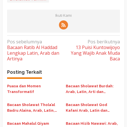
Ikuti Kami
N
Pos sebelumnya
Pos berikutnya
Bacaan Ratib Al Haddad
13 Puisi Kuntowijoyo
a
Lengkap Latin, Arab dan
Yang Wajib Anak Muda
v
Artinya
Baca
i
g
Posting Terkait
a
Puasa dan Momen
Bacaan Sholawat Burdah:
s
Transformatif
Arab, Latin, Arti dan
i
Keutamaannya
p
Bacaan Sholawat Thola’al
Bacaan Sholawat Qod
o
Badru Alaina, Arab, Latin,
Kafani Arab, Latin dan
dan Artinya
Terjemahanya
s
Bacaan Mahalul Qiyam
Bacaan Hizib Nawawi: Arab,