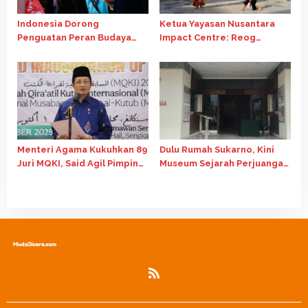
Indonesia Dorong
Ketua Yayasan Nusantara
Penguatan Peran Budaya
Impact Centre: Reog
dalam Pembangunan Global
Ponorogo Tour Europe
di Forum G20 Afrika Selatan
adalah Langkah Strategis
Diplomasi Budaya Indonesia
Menteri Agama Kukuhkan 89
Dulu Rumah Sukarno, Kini
Juri MQKI, Said Agil Pimpin
Museum Sejarah Perjuangan
Dewan Hakim Internasional
Bangsa