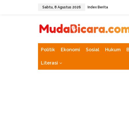
L
Sabtu, 8 Agustus 2026
Index Berita
e
w
tutup
a
t
i
k
e
k
Politik
Ekonomi
Sosial
Hukum
o
n
Literasi
t
e
n