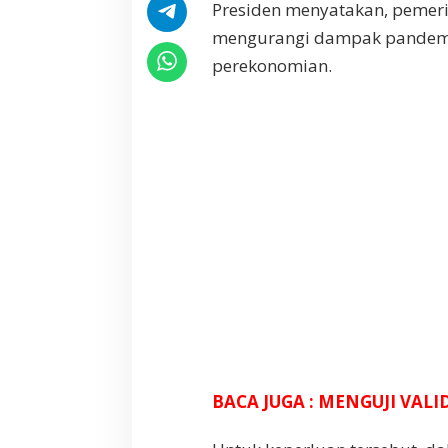
Presiden menyatakan, pemer
u
a
mengurangi dampak pandemi
n
perekonomian.
T
u
n
a
i
BACA JUGA : MENGUJI VAL