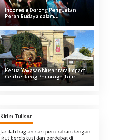
Indonesia Dorong Penguatan
Peran Budaya dalam
Pembangunan Global di Forum G20
Afrika Selatan
Ketua Yayasan Nusantara Impact
Centre: Reog Ponorogo Tour
Europe adalah Langkah Strategis
Diplomasi Budaya Indonesia
Kirim Tulisan
Jadilah bagian dari perubahan dengan
ikut berdiskusi dan berdebat di