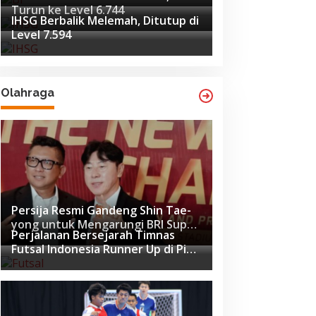
Turun ke Level 6.744
IHSG Berbalik Melemah, Ditutup di
Level 7.594
Olahraga
Persija Resmi Gandeng Shin Tae-
yong untuk Mengarungi BRI Super
Perjalanan Bersejarah Timnas
League 2026-2027
Futsal Indonesia Runner Up di Piala
Asia Futsal 2026