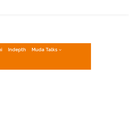
tutup
i
Indepth
Muda Talks