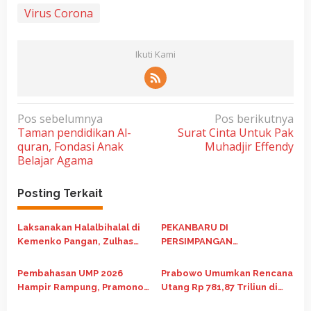
Virus Corona
Ikuti Kami
N
Pos sebelumnya
Pos berikutnya
Taman pendidikan Al-
Surat Cinta Untuk Pak
a
quran, Fondasi Anak
Muhadjir Effendy
v
Belajar Agama
i
g
Posting Terkait
a
Laksanakan Halalbihalal di
PEKANBARU DI
s
Kemenko Pangan, Zulhas
PERSIMPANGAN
i
Ajak 20 Organisasi Pemuda
PEMBANGUNAN: Krisis Tata
p
Jaga Ketahanan Pangan
Kelola Perkotaan,
Pembahasan UMP 2026
Prabowo Umumkan Rencana
Ketimpangan Sosial, dan
o
Hampir Rampung, Pramono
Utang Rp 781,87 Triliun di
Agenda Transformasi dalam
Anung Pastikan Keputusan
2026
Perspektif HMI