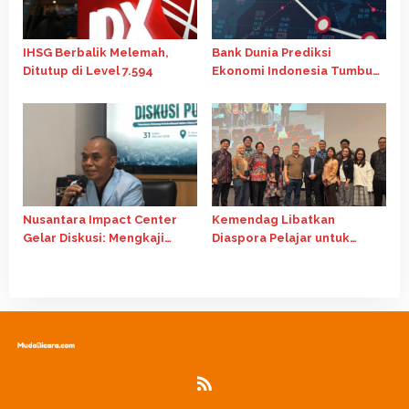
IHSG Berbalik Melemah,
Bank Dunia Prediksi
Ditutup di Level 7.594
Ekonomi Indonesia Tumbuh
4,7% pada 2026, di Bawah
Target APBN
Nusantara Impact Center
Kemendag Libatkan
Gelar Diskusi: Mengkaji
Diaspora Pelajar untuk
Potensi Kriminalisasi dalam
Perkuat Ekspor Indonesia
Kasus Perbankan
ke Australia