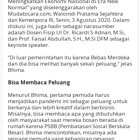
Meningkatkan Ekonomi Nasional di Era New
Normal” yang diselenggarakan oleh
Mudabicara.com, Waloindi Pratama Sejahtera
dan Kemenpora RI, Senin, 3 Agustus 2020. Dalam
diskusi ini, juga hadir sebagai narasumber
adalah Dosen Fisip UI Dr. Ricardi S Adnan, M.Si,
dan Prof. Faisal Abdullah, S.H., M.Si.DFM sebagai
keynote speaker.
“Di luar pemerintahan itu karena Bebas Merdeka
dan dia bisa melihat banyak sekali peluang,” jelas
Bhima.
Bisa Membaca Peluang
Menurut Bhima, pertama pemuda harus
menjadikan pandemi ini sebagai peluang untuk
berkarya dan lebih kreatif dalam berbisnis.
Misalnya, bisa membaca apa yang dibutuhkan
oleh masyarakat saat mereka bosan berada di
rumah karena PSBB (Pembatasan Sosial Berskala
Besar). Bhima mencontohkan, misalnya ada
seorang pemuda yang kebanjiran pesanan