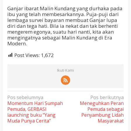
Ganjar ibarat Malin Kundang yang durhaka pada
ibu yang telah membesarkannya. Puja-puji dari
lembaga survei bayaran membuat Ganjar lupa
diri dan tega hati. Bila ia nekat dan tak berhenti
mengerem egonya, suatu hari nanti, kita akan
mengingatnya sebagai Malin Kundang di Era
Modern.
Post Views:
1,672
Ikuti Kami
N
Pos sebelumnya
Pos berikutnya
Momentum Hari Sumpah
Meneguhkan Peran
a
Pemuda, GERBASI
Pemuda sebagai
v
launching buku “Yang
Penyambung Lidah
i
Muda Punya Cerita”
Masyarakat
g