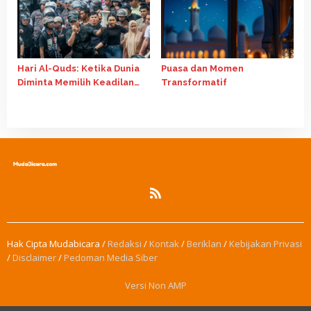
Hari Al-Quds: Ketika Dunia
Puasa dan Momen
Diminta Memilih Keadilan
Transformatif
atau Kepentingan (Refleksi
13 Maret 2026)
Hak Cipta Mudabicara /
Redaksi
/
Kontak
/
Beriklan
/
Kebijakan Privasi
/
Disclaimer
/
Pedoman Media Siber
Versi Non AMP