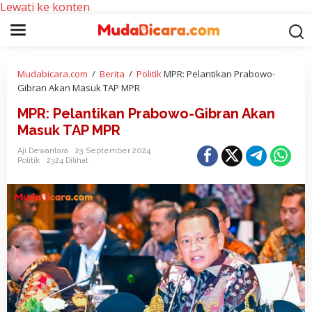
Lewati ke konten
Mudabicara.com
/
Berita
/
Politik
MPR: Pelantikan Prabowo-
Gibran Akan Masuk TAP MPR
MPR: Pelantikan Prabowo-Gibran Akan
Masuk TAP MPR
Aji Dewantara
23 September 2024
Politik
2324 Dilihat