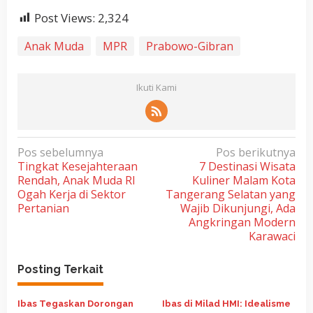
Post Views:
2,324
Anak Muda
MPR
Prabowo-Gibran
Ikuti Kami
N
Pos sebelumnya
Pos berikutnya
Tingkat Kesejahteraan
7 Destinasi Wisata
a
Rendah, Anak Muda RI
Kuliner Malam Kota
v
Ogah Kerja di Sektor
Tangerang Selatan yang
i
Pertanian
Wajib Dikunjungi, Ada
Angkringan Modern
g
Karawaci
a
s
Posting Terkait
i
p
Ibas Tegaskan Dorongan
Ibas di Milad HMI: Idealisme