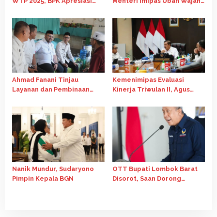
WTP 2025, BPK Apresiasi
Menteri Imipas Ubah Wajah
Penguatan Tata Kelola
Nusakambangan
Keuangan
Ahmad Fanani Tinjau
Kemenimipas Evaluasi
Layanan dan Pembinaan
Kinerja Triwulan II, Agus
Warga Binaan di Rutan
Andrianto Tekankan
Surakarta
Kualitas Belanja Negara
Nanik Mundur, Sudaryono
OTT Bupati Lombok Barat
Pimpin Kepala BGN
Disorot, Saan Dorong
Evaluasi Sistem dan
Integritas Kepala Daerah