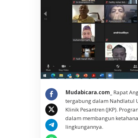
r
c
l
e
K
o
k
o
h
k
a
n
P
r
o
Mudabicara.com_
Rapat Ang
g
r
tergabung dalam Nahdlatul 
a
Klinik Pesantren (JKP). Prog
m
J
dalam membangun ketahanan
K
lingkungannya.
P
,