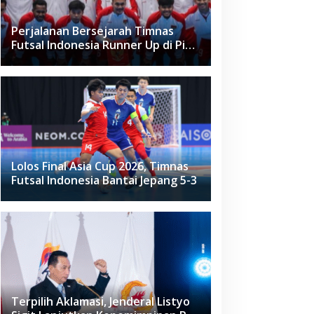
Perjalanan Bersejarah Timnas
Futsal Indonesia Runner Up di Piala
Asia Futsal 2026
Lolos Final Asia Cup 2026, Timnas
Futsal Indonesia Bantai Jepang 5-3
Terpilih Aklamasi, Jenderal Listyo