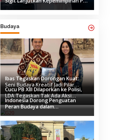
Sigit Lanjutkan Kepemimpinan PB
ISSI hingga 2029
Budaya
Ibas Tegaskan Dorongan Kuat:
Seni Budaya Kreatif Jadi Pilar
Cucu PB XIII Dilaporkan ke Polisi,
Utama Identitas dan Ekonomi
LDA Tegaskan Tak Ada Aksi
Nasional
Indonesia Dorong Penguatan
Pemukulan
Peran Budaya dalam
Pembangunan Global di Forum G20
Afrika Selatan