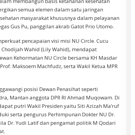
dalam membangun basis ketahanan kesehatan
ergikan semua elemen dalam satu jaringan
sehatan masyarakat khususnya dalam pelayanan
tegas Gus Pu, panggilan akrab Gatot Prio Utomo.
erkuat pencapaian visi misi NU Circle. Cucu
y Chodijah Wahid (Lily Wahid), mendapat
Dewan Kehormatan NU Circle bersama KH Masdar
 Prof. Maksoem Machfudz, serta Wakil Ketua MPR
gawangi posisi Dewan Penasihat seperti
dra, Mantan anggota DPR RI Ahmad Muqowam. Di
dapat putri Wakil Presiden yaitu Siti Azizah Ma’ruf
ki serta pengurus Perhimpunan Dokter NU Dr.
sila Dr. Yudi Latif dan pengamat politik M Qodari
t.