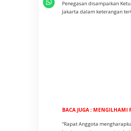
Penegasan disampaikan Ketua
A
r
Jakarta dalam keterangan ter
s
u
l
S
a
n
i
J
a
d
i
D
e
w
a
n
K
BACA JUGA : MENGILHAMI 
e
h
“Rapat Anggota mengharapkan
o