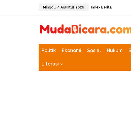
L
Minggu, 9 Agustus 2026
Index Berita
e
w
tutup
a
t
i
k
e
k
Politik
Ekonomi
Sosial
Hukum
o
n
Literasi
t
e
n