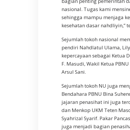
bagian penting pemerintah 
r
m
nasional. Tugas kami mensin
a
sehingga mampu menjaga ke
t
a
kesehatan dasar nahdliyin,” 
n
Sejumlah tokoh nasional memp
pendiri Nahdlatul Ulama, Lil
kepercayaan sebagai Ketua 
F. Masudi, Wakil Ketua PBNU
Arsul Sani.
Sejumlah tokoh NU juga meng
Bendahara PBNU Bina Suhen
jajaran penasihat ini juga ter
dan Menkop UKM Teten Masdu
Syahrizal Syarif. Pakar Panca
juga menjadi bagian penasiha