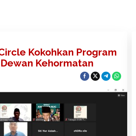
Circle Kokohkan Program
di Dewan Kehormatan