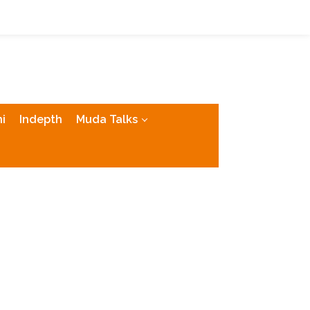
tutup
i
Indepth
Muda Talks