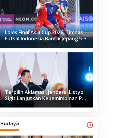
Lolos Final Asia Cup 2026, Timnas
Futsal Indonesia Bantai Jepang 5-3
Terpilih Aklamasi, Jenderal Listyo
Sigit Lanjutkan Kepemimpinan PB
ISSI hingga 2029
Budaya