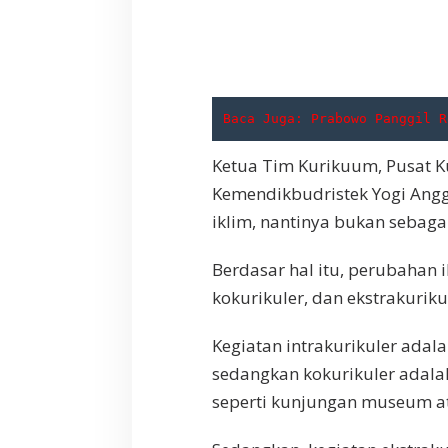
P
r
i
o
r
i
Baca Juga: 
Prabowo Panggil R
t
a
Ketua Tim Kurikuum, Pusat K
s
K
Kemendikbudristek Yogi Ang
u
iklim, nantinya bukan sebaga
r
i
k
Berdasar hal itu, perubahan i
u
kokurikuler, dan ekstrakuriku
l
u
Kegiatan intrakurikuler adal
m
N
sedangkan kokurikuler adala
a
seperti kunjungan museum at
s
i
o