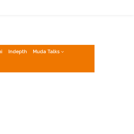
tutup
i
Indepth
Muda Talks