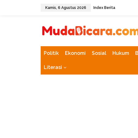
L
Kamis, 6 Agustus 2026
Index Berita
e
w
tutup
a
t
i
k
e
k
Politik
Ekonomi
Sosial
Hukum
o
n
Literasi
t
e
n