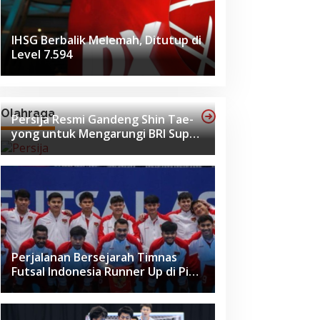
IHSG Berbalik Melemah, Ditutup di
Level 7.594
ya
Olahraga
Persija Resmi Gandeng Shin Tae-
yong untuk Mengarungi BRI Super
League 2026-2027
Perjalanan Bersejarah Timnas
Futsal Indonesia Runner Up di Piala
Asia Futsal 2026