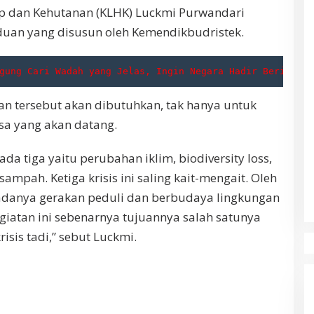
p dan Kehutanan (KLHK) Luckmi Purwandari
uan yang disusun oleh Kemendikbudristek.
gung Cari Wadah yang Jelas, Ingin Negara Hadir Beri Sara
 tersebut akan dibutuhkan, tak hanya untuk
asa yang akan datang.
 ada tiga yaitu perubahan iklim, biodiversity loss,
mpah. Ketiga krisis ini saling kait-mengait. Oleh
adanya gerakan peduli dan berbudaya lingkungan
egiatan ini sebenarnya tujuannya salah satunya
isis tadi,” sebut Luckmi.