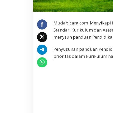
P
e
r
u
Mudabicara.com_Menyikapi isu
b
a
Standar, Kurikulum dan Ases
h
menysun panduan Pendidikan
a
n
Penyusunan panduan Pendidik
I
k
prioritas dalam kurikulum na
l
i
m
,
J
a
d
i
I
s
u