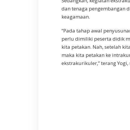
Sedangkan, kegiatan ekstrak
n
dan tenaga pengembangan diri
a
keagamaan.
l
“Pada tahap awal penyusun
perlu dimiliki peserta didik 
kita petakan. Nah, setelah k
maka kita petakan ke intraku
ekstrakurikuler,” terang Yogi