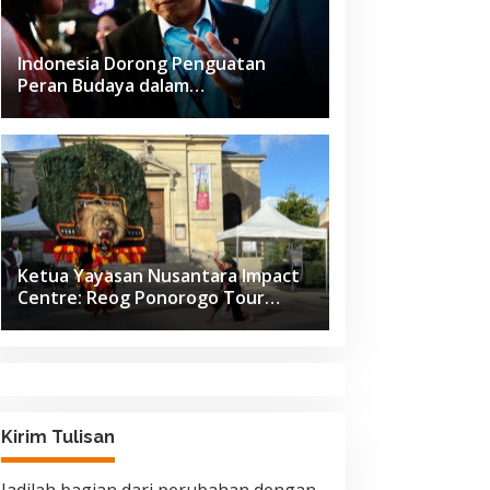
Indonesia Dorong Penguatan
Peran Budaya dalam
Pembangunan Global di Forum G20
na Prasarana
Afrika Selatan
Ketua Yayasan Nusantara Impact
Centre: Reog Ponorogo Tour
Europe adalah Langkah Strategis
Diplomasi Budaya Indonesia
Kirim Tulisan
Jadilah bagian dari perubahan dengan