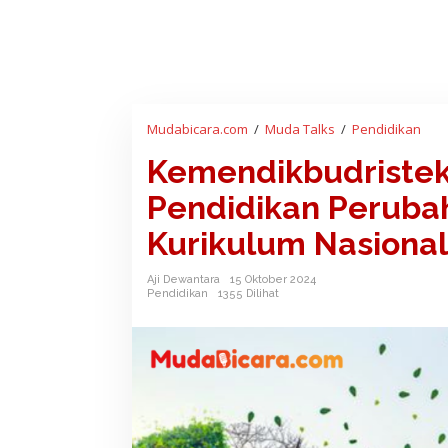
Mudabicara.com
/
Muda Talks
/
Pendidikan
K
e
Kemendikbudriste
m
e
Pendidikan Perubaha
n
d
Kurikulum Nasional
i
k
Aji Dewantara
15 Oktober 2024
b
Pendidikan
1355 Dilihat
u
d
r
i
s
t
e