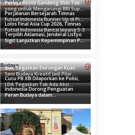
Olahraga
Persija Resmi Gandeng Shin Tae-
yong untuk Mengarungi BRI Super
Perjalanan Bersejarah Timnas
League 2026-2027
Futsal Indonesia Runner Up di Piala
Lolos Final Asia Cup 2026, Timnas
Asia Futsal 2026
Futsal Indonesia Bantai Jepang 5-3
Terpilih Aklamasi, Jenderal Listyo
Sigit Lanjutkan Kepemimpinan PB
ISSI hingga 2029
Budaya
Ibas Tegaskan Dorongan Kuat:
Seni Budaya Kreatif Jadi Pilar
Cucu PB XIII Dilaporkan ke Polisi,
Utama Identitas dan Ekonomi
LDA Tegaskan Tak Ada Aksi
Nasional
Indonesia Dorong Penguatan
Pemukulan
Peran Budaya dalam
Pembangunan Global di Forum G20
Afrika Selatan