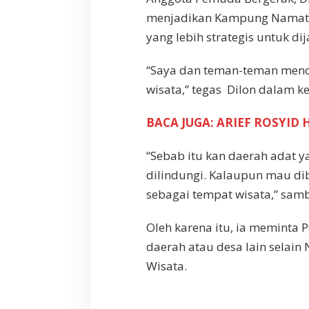
n
menjadikan Kampung Namatot
N
a
yang lebih strategis untuk di
m
a
“Saya dan teman-teman meno
t
o
wisata,” tegas Dilon dalam k
t
a
BACA JUGA: ARIEF ROSYI
D
e
“Sebab itu kan daerah adat y
s
a
dilindungi. Kalaupun mau dib
W
sebagai tempat wisata,” sam
i
s
a
Oleh karena itu, ia meminta
t
daerah atau desa lain selai
a
Wisata.