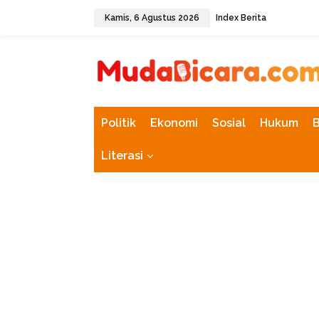
L
Kamis, 6 Agustus 2026
Index Berita
e
w
tutup
a
t
i
k
e
k
Politik
Ekonomi
Sosial
Hukum
o
n
Literasi
t
e
n