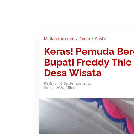
Mudabicara.com
/
Berita
/
Sosial
K
e
Keras! Pemuda Ber
r
a
Bupati Freddy Thi
s
!
Desa Wisata
P
e
Redaksi
8 September 2021
m
Sosial
2628 Dilihat
u
d
a
B
e
r
g