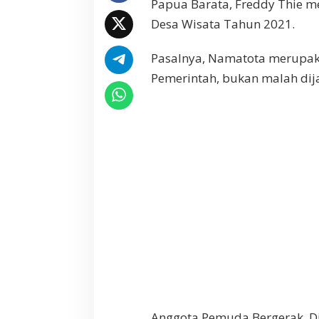
Papua Barata, Freddy Thie 
a
Desa Wisata Tahun 2021.
t
i
F
Pasalnya, Namatota merupak
r
Pemerintah, bukan malah dij
e
d
d
y
T
h
i
e
M
e
n
j
a
d
i
k
a
Anggota Pemuda Bergerak, Di