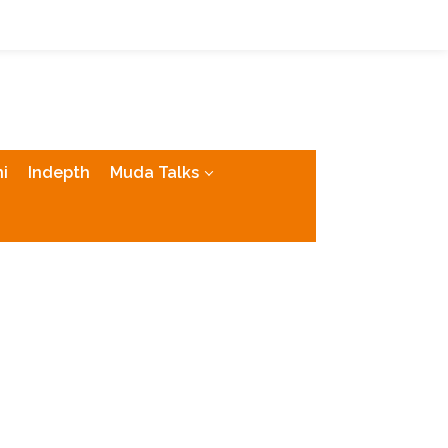
tutup
i
Indepth
Muda Talks