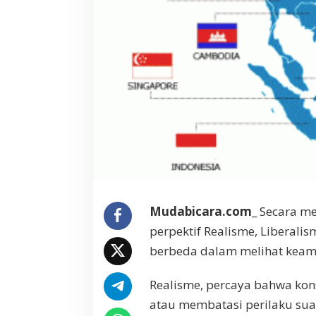
b
u
n
g
a
n
I
n
t
e
r
n
a
s
i
Mudabicara.com
_ Secara m
o
n
perpektif Realisme, Liberali
a
berbeda dalam melihat keam
l
d
a
Realisme, percaya bahwa kons
n
atau membatasi perilaku sua
S