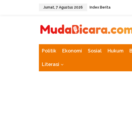
L
Jumat, 7 Agustus 2026
Index Berita
e
w
tutup
a
t
i
k
e
k
Politik
Ekonomi
Sosial
Hukum
o
n
Literasi
t
e
n