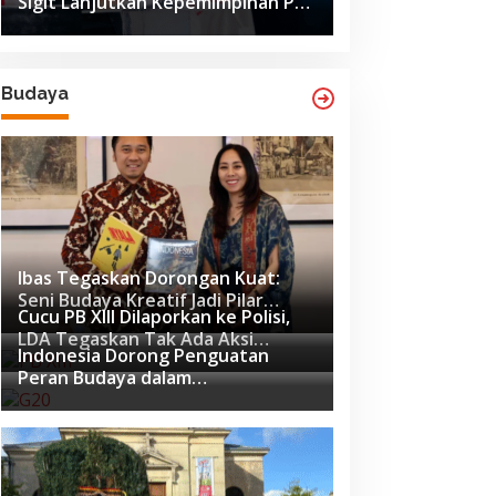
Sigit Lanjutkan Kepemimpinan PB
ISSI hingga 2029
Budaya
Ibas Tegaskan Dorongan Kuat:
Seni Budaya Kreatif Jadi Pilar
Cucu PB XIII Dilaporkan ke Polisi,
Utama Identitas dan Ekonomi
LDA Tegaskan Tak Ada Aksi
Nasional
Indonesia Dorong Penguatan
Pemukulan
Peran Budaya dalam
Pembangunan Global di Forum G20
Afrika Selatan