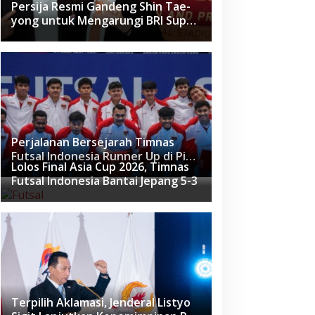
Persija Resmi Gandeng Shin Tae-
yong untuk Mengarungi BRI Super
League 2026-2027
Perjalanan Bersejarah Timnas
Futsal Indonesia Runner Up di Piala
Lolos Final Asia Cup 2026, Timnas
Asia Futsal 2026
Futsal Indonesia Bantai Jepang 5-3
Terpilih Aklamasi, Jenderal Listyo