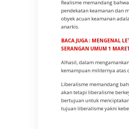
n
Realisme memandang bahwa m
pendekatan keamanan dan me
obyek acuan keamanan adalah
anarkis.
BACA JUGA : MENGENAL L
SERANGAN UMUM 1 MARET
Alhasil, dalam mengamankan
kemampuan militernya atas da
Liberalisme memandang bahw
akan tetapi liberalisme berk
bertujuan untuk menciptakan
tujuan liberalisme yakni keb