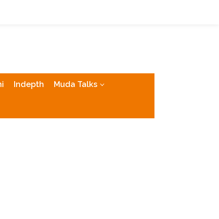
tutup
i
Indepth
Muda Talks