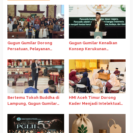
Gugun Gumilar Dorong
Gugun Gumilar Kenalkan
Persatuan, Pelayanan
Konsep Kerukunan
Ibadah di Chapel Oikumene
Indonesia di Forum
USU Tetap Berjalan
Internasional Gereja Advent
Bertemu Tokoh Buddha di
HMI Aceh Timur Dorong
Lampung, Gugun Gumilar
Kader Menjadi Intelektual
Dorong Kolaborasi Jaga
Kritis Melalui Telaah
Persatuan Bangsa
Ekonomi Islam