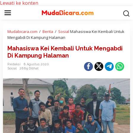
Lewati ke konten
Mudabicara.com
/
Berita
/
Sosial
Mahasiswa Kei Kembali Untuk
Mengabdi Di Kampung Halaman
Mahasiswa Kei Kembali Untuk Mengabdi
Di Kampung Halaman
Redaksi
8 Agustus 2020
Sosial
2889 Dilihat