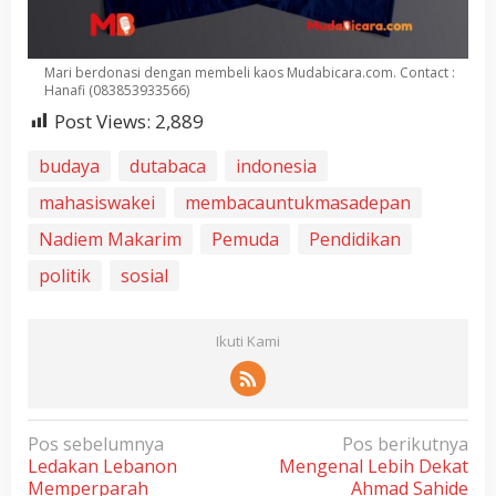
Mari berdonasi dengan membeli kaos Mudabicara.com. Contact :
Hanafi (083853933566)
Post Views:
2,889
budaya
dutabaca
indonesia
mahasiswakei
membacauntukmasadepan
Nadiem Makarim
Pemuda
Pendidikan
politik
sosial
Ikuti Kami
N
Pos sebelumnya
Pos berikutnya
Ledakan Lebanon
Mengenal Lebih Dekat
a
Memperparah
Ahmad Sahide