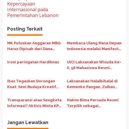
v
Kepercayaan
i
Internasional pada
Pemerintahan Lebanon
g
a
Posting Terkait
s
i
MK Putuskan Anggaran MBG
Membaca Ulang Masa Depan
p
Harus Dipisah dari Dana
Indonesia melalui Manifesto
Pendidikan Mulai APBN 2028
Nasib Republik Indonesia
o
Ironi peringatan Hardiknas
UICI Laksanakan Wisuda Ke-
s
II, 56 Mahasiswa Resmi
Diwisuda
Ibas Tegaskan Dorongan
Laksanakan Halalbihalal di
Kuat: Seni Budaya Kreatif
Kemenko Pangan, Zulhas
Jadi Pilar Utama Identitas
Ajak 20 Organisasi Pemuda
dan Ekonomi Nasional
Jaga Ketahanan Pangan
Transparansi atau Sengketa
Hakim Bima Persada Resmi
Informasi? Aktivis Minta KPU
Terpilih sebagai
Klarifikasi Dokumen
Formatur/Ketua Umum HMI
Pendidikan Anggota DPRD
MPO Cabang Mataram
Jangan Lewatkan
Periode 2026–2027