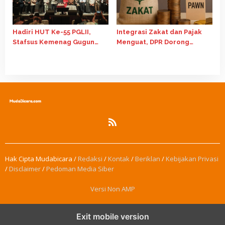
Hadiri HUT Ke-55 PGLII,
Integrasi Zakat dan Pajak
Stafsus Kemenag Gugun
Menguat, DPR Dorong
Dorong Penguatan
Skema Tax Credit untuk
Kolaborasi Lintas Iman
Perkuat Ekonomi Umat
Hak Cipta Mudabicara /
Redaksi
/
Kontak
/
Beriklan
/
Kebijakan Privasi
/
Disclaimer
/
Pedoman Media Siber
Versi Non AMP
Exit mobile version