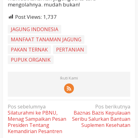
mengolahnya. mudah bukan!
Post Views:
1,737
JAGUNG INDONESIA
MANFAAT TANAMAN JAGUNG
PAKAN TERNAK
PERTANIAN
PUPUK ORGANIK
Ikuti Kami
N
Pos sebelumnya
Pos berikutnya
Silaturahmi ke PBNU,
Baznas Bazis Kepulauan
a
Menag Sampaikan Pesan
Seribu Salurkan Bantuan
v
Presiden Tentang
Suplemen Kesehatan
i
Kemandirian Pesantren