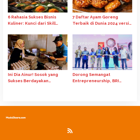
6 Rahasia Sukses Bisnis
7 Daftar Ayam Goreng
Kuliner: Kunci dari Skill
Terbaik di Dunia 2024 versi
hingga Strategi Pemasaran
Anak Muda
Digital
Ini Dia Ainur! Sosok yang
Dorong Semangat
Sukses Berdayakan
Entrepreneurship, BRI
Komunitas Perempuan di
Selenggarakan Program
Lamongan
Pemberdayaan Pengusaha
Muda