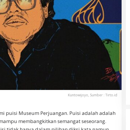
Kuntowijoyo, Sumber : Tirto.id
i puisi Museum Perjuangan. Puisi adalah adalah
ng mampu membangkitkan semangat seseorang.
si tidak hanya dalam pilihan diksi kata namun