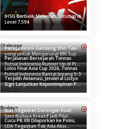
IHSG Berbalik Melemah, Ditutup di
Level 7.594
Olahraga
Persija Resmi Gandeng Shin Tae-
yong untuk Mengarungi BRI Super
Perjalanan Bersejarah Timnas
League 2026-2027
Futsal Indonesia Runner Up di Piala
Lolos Final Asia Cup 2026, Timnas
Asia Futsal 2026
Futsal Indonesia Bantai Jepang 5-3
Terpilih Aklamasi, Jenderal Listyo
Sigit Lanjutkan Kepemimpinan PB
ISSI hingga 2029
Budaya
Ibas Tegaskan Dorongan Kuat:
Seni Budaya Kreatif Jadi Pilar
Cucu PB XIII Dilaporkan ke Polisi,
Utama Identitas dan Ekonomi
LDA Tegaskan Tak Ada Aksi
Nasional