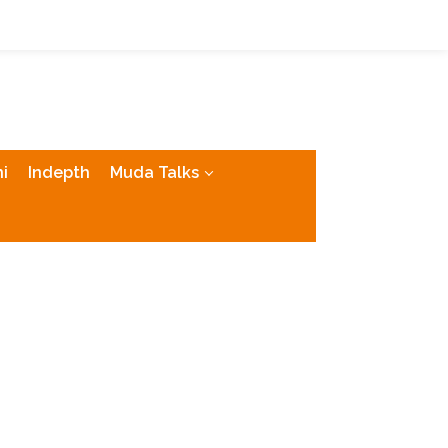
tutup
i
Indepth
Muda Talks