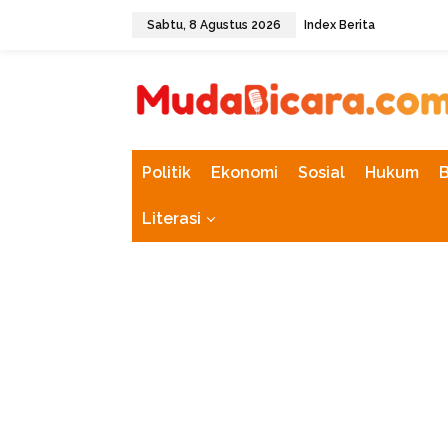
L
Sabtu, 8 Agustus 2026
Index Berita
e
w
tutup
a
t
i
k
e
k
Politik
Ekonomi
Sosial
Hukum
o
n
Literasi
t
e
n