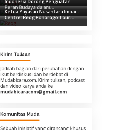
Indonesia Dorong Penguatan
Pemukulan
Peran Budaya dalam
Ketua Yayasan Nusantara Impact
Pembangunan Global di Forum G20
Centre: Reog Ponorogo Tour
Afrika Selatan
Europe adalah Langkah Strategis
Diplomasi Budaya Indonesia
Kirim Tulisan
Jadilah bagian dari perubahan dengan
ikut berdiskusi dan berdebat di
Mudabicara.com. Kirim tulisan, podcast
dan video karya anda ke
mudabicaracom@gmail.com
Komunitas Muda
Sebuah inisiatif yang dirancang khusus