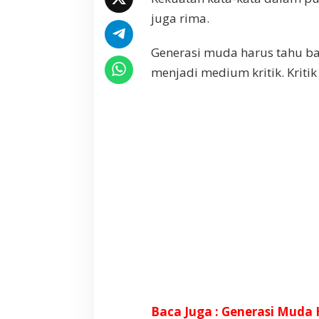
j
juga rima.
o
y
Generasi muda harus tahu bah
o
menjadi medium kritik. Kritik
Baca Juga : Generasi Muda 