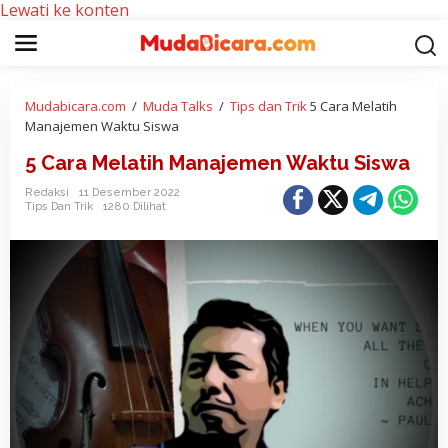
Lewati ke konten
Mudabicara.com
/
Muda Talks
/
Tips dan Trik
5 Cara Melatih
Manajemen Waktu Siswa
5 Cara Melatih Manajemen Waktu Siswa
Redaksi
11 Desember 2022
Tips Dan Trik
1280 Dilihat