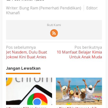
Writer: Bung Ram (Pemerhati Pendidikan)
Editor:
Khanafi
Ikuti Kami
N
Pos sebelumnya
Pos berikutnya
Jet Nasdem, Dulu Buat
10 Manfaat Belajar Kimia
a
Jokowi Kini Buat Anies
Untuk Anak Muda
v
i
Jangan Lewatkan
g
a
s
i
p
o