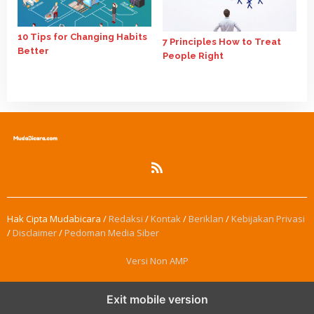
10 Tips for Changing Habits
7 Principles How to Treat
Better
People Right
Hak Cipta Mudabicara /
Redaksi
/
Kontak
/
Beriklan
/
Kebijakan Privasi
/
Disclaimer
/
Pedoman Media Siber
Versi Non AMP
Exit mobile version