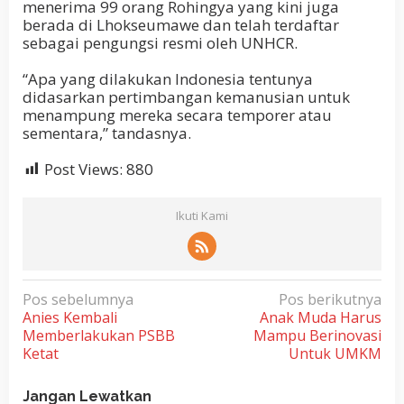
menerima 99 orang Rohingya yang kini juga
berada di Lhokseumawe dan telah terdaftar
sebagai pengungsi resmi oleh UNHCR.
“Apa yang dilakukan Indonesia tentunya
didasarkan pertimbangan kemanusian untuk
menampung mereka secara temporer atau
sementara,” tandasnya.
Post Views:
880
Ikuti Kami
N
Pos sebelumnya
Pos berikutnya
Anies Kembali
Anak Muda Harus
a
Memberlakukan PSBB
Mampu Berinovasi
v
Ketat
Untuk UMKM
i
g
Jangan Lewatkan