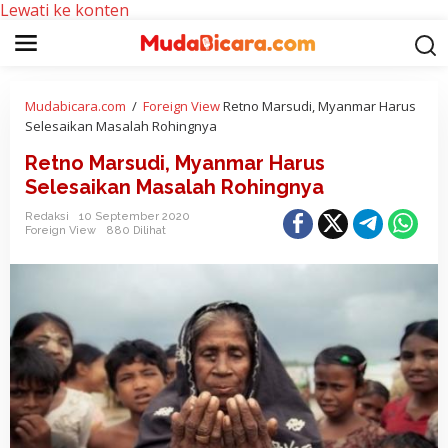
Lewati ke konten
Mudabicara.com
/
Foreign View
Retno Marsudi, Myanmar Harus
Selesaikan Masalah Rohingnya
Retno Marsudi, Myanmar Harus
Selesaikan Masalah Rohingnya
Redaksi
10 September 2020
Foreign View
880 Dilihat