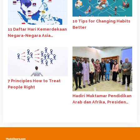
10 Tips for Changing Habits
Better
11 Daftar Hari Kemerdekaan
Negara-Negara Asia
Tenggara ? Ini Jawabannya!
7 Principles How to Treat
People Right
Hadiri Muktamar Pendidikan
Arab dan Afrika, Presiden
PPMI Mesir Beri Ide Artificial
Intelligence