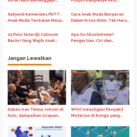
o
Antarfaksi Menanggapi
Pimpin Kampanye Aksi
Putusan MK Pemisahan
Generasi Iklim
s
Pemilu
Sekjend Kemendes PDTT:
Cara Anak Muda Berperan
Anak Muda Tentukan Masa
Dalam Krisis Iklim, Tak Harus
Depan Daerah
Selalu Menjadi Aktivis
23 Puisi Sutardji Calzoum
Apa Itu Absolutisme?
Bachri Yang Wajib Anak
Pengertian, Ciri dan
Muda Baca, Belajar
Contohnya
Membaca!
Jangan Lewatkan
Dubes Iran Temui Jokowi di
WHO Ivenstigasi Penyakit
Solo, Sampaikan Ucapan
Misterius di Kongo yang
Idulfitri hingga bahas
Tewaskan 143 Orang
wafatnya Ayatollah Ali
Khamene