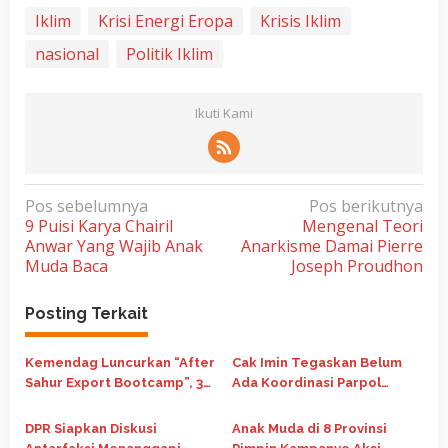
Iklim
Krisi Energi Eropa
Krisis Iklim
nasional
Politik Iklim
Ikuti Kami
N
Pos sebelumnya
Pos berikutnya
9 Puisi Karya Chairil
Mengenal Teori
a
Anwar Yang Wajib Anak
Anarkisme Damai Pierre
v
Muda Baca
Joseph Proudhon
i
g
Posting Terkait
a
Kemendag Luncurkan “After
Cak Imin Tegaskan Belum
s
Sahur Export Bootcamp”, 30
Ada Koordinasi Parpol
i
Hari Siapkan UMKM Tembus
Terkait Pemisahan Jadwal
p
Pasar Australia dan Pasifik
Pemilu
DPR Siapkan Diskusi
Anak Muda di 8 Provinsi