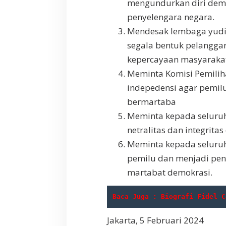
mengundurkan diri demi 
penyelengara negara.
Mendesak lembaga yudik
segala bentuk pelangga
kepercayaan masyarakat
Meminta Komisi Pemilih
indepedensi agar pemilu
bermartaba
Meminta kepada seluruh
netralitas dan integrita
Meminta kepada seluruh
pemilu dan menjadi pe
martabat demokrasi.
Baca Juga : Biografi Fidel C
Jakarta, 5 Februari 2024