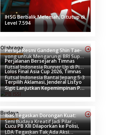
IHSG Berbalik Melemah, Ditutup di
Level 7.594
Olahraga
Persija Resmi Gandeng Shin Tae-
yong untuk Mengarungi BRI Super
Perjalanan Bersejarah Timnas
League 2026-2027
Futsal Indonesia Runner Up di Piala
Lolos Final Asia Cup 2026, Timnas
Asia Futsal 2026
Futsal Indonesia Bantai Jepang 5-3
Terpilih Aklamasi, Jenderal Listyo
Sigit Lanjutkan Kepemimpinan PB
ISSI hingga 2029
Budaya
Ibas Tegaskan Dorongan Kuat:
Seni Budaya Kreatif Jadi Pilar
Cucu PB XIII Dilaporkan ke Polisi,
Utama Identitas dan Ekonomi
LDA Tegaskan Tak Ada Aksi
Nasional