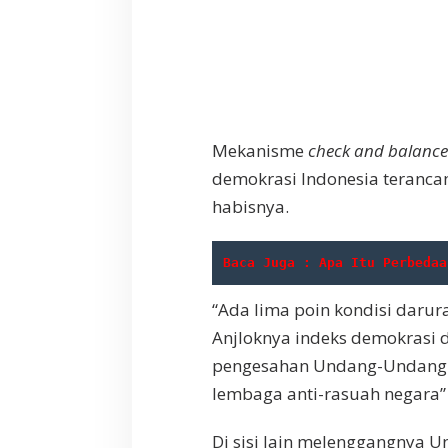
Mekanisme
check and balance
demokrasi Indonesia teranca
habisnya.
Baca Juga : 
Apa Itu Perbedaa
“Ada lima poin kondisi darur
Anjloknya indeks demokrasi d
pengesahan Undang-Undang K
lembaga anti-rasuah negara”
Di sisi lain melenggangnya