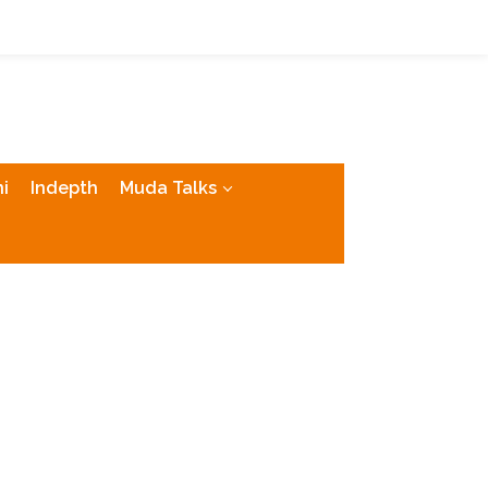
tutup
i
Indepth
Muda Talks