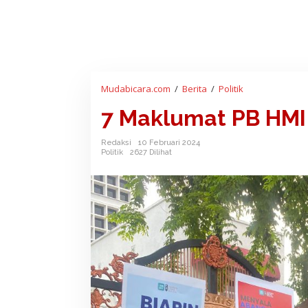
Mudabicara.com
/
Berita
/
Politik
7
M
7 Maklumat PB HMI
a
k
l
Redaksi
10 Februari 2024
Politik
2627 Dilihat
u
m
a
t
P
B
H
M
I
M
P