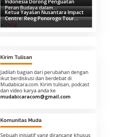
Indonesia Dorong Penguatan
Pemukulan
Peran Budaya dalam
Ketua Yayasan Nusantara Impact
Pembangunan Global di Forum G20
Centre: Reog Ponorogo Tour
Afrika Selatan
Europe adalah Langkah Strategis
Diplomasi Budaya Indonesia
Kirim Tulisan
Jadilah bagian dari perubahan dengan
ikut berdiskusi dan berdebat di
Mudabicara.com. Kirim tulisan, podcast
dan video karya anda ke
mudabicaracom@gmail.com
Komunitas Muda
Sebuah inisiatif yang dirancang khusus