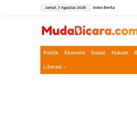
L
Jumat, 7 Agustus 2026
Index Berita
e
w
tutup
a
t
i
k
e
k
Politik
Ekonomi
Sosial
Hukum
o
n
Literasi
t
e
n