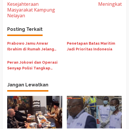
v
Kesejahteraan
Meningkat
i
Masyarakat Kampung
Nelayan
g
a
Posting Terkait
s
i
Prabowo Jamu Anwar
Penetapan Batas Maritim
p
Ibrahim di Rumah Jelang
Jadi Prioritas Indonesia
Pertemuan Bilateral
o
Peran Jokowi dan Operasi
s
Senyap Polisi Tangkap
Djoko Tjandra
Jangan Lewatkan