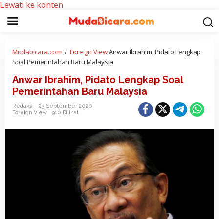
Lewati ke konten
Mudabicara.com
/
Foreign View
Anwar Ibrahim, Pidato Lengkap
Soal Pemerintahan Baru Malaysia
Anwar Ibrahim, Pidato Lengkap Soal
Pemerintahan Baru Malaysia
Redaksi
23 September 2020
Foreign View
910 Dilihat