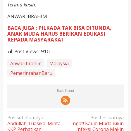
Terima kasih.
ANWAR IBRAHIM
BACA JUGA : PILKADA TAK BISA DITUNDA,
ANAK MUDA HARUS BERIKAN EDUKASI
KEPADA MASYARAKAT
Post Views:
910
AnwarIbrahim
Malaysia
PemerintahanBaru
Ikuti Kami
N
Pos sebelumnya
Pos berikutnya
Abdullah Tuasikal Minta
Ingat! Kaum Muda Bikin
a
KKP Perhatikan
Infeksi Corona Makin