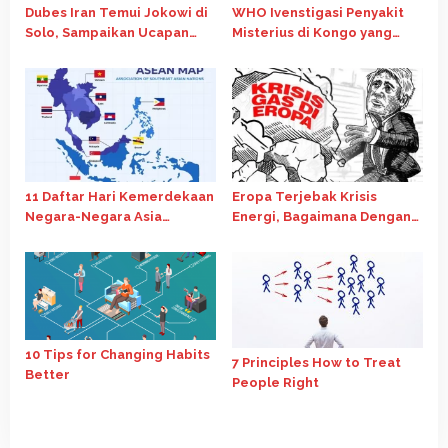
Dubes Iran Temui Jokowi di
WHO Ivenstigasi Penyakit
Solo, Sampaikan Ucapan
Misterius di Kongo yang
Idulfitri hingga bahas
Tewaskan 143 Orang
wafatnya Ayatollah Ali
Khamene
11 Daftar Hari Kemerdekaan
Eropa Terjebak Krisis
Negara-Negara Asia
Energi, Bagaimana Dengan
Tenggara ? Ini Jawabannya!
Musim Dingin?
10 Tips for Changing Habits
7 Principles How to Treat
Better
People Right