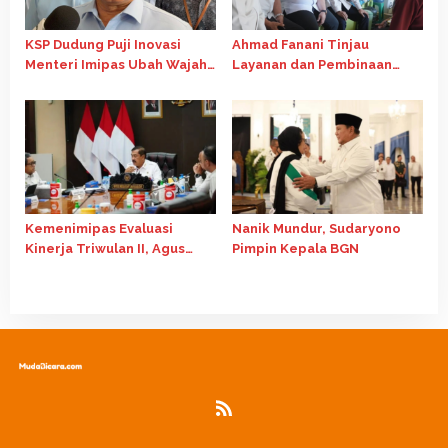
KSP Dudung Puji Inovasi
Ahmad Fanani Tinjau
Menteri Imipas Ubah Wajah
Layanan dan Pembinaan
Nusakambangan
Warga Binaan di Rutan
Surakarta
Kemenimipas Evaluasi
Nanik Mundur, Sudaryono
Kinerja Triwulan II, Agus
Pimpin Kepala BGN
Andrianto Tekankan
Kualitas Belanja Negara