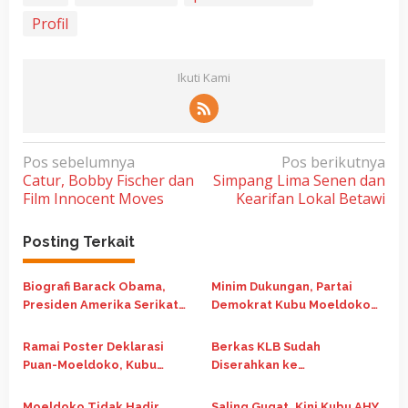
Profil
Ikuti Kami
N
Pos sebelumnya
Pos berikutnya
Catur, Bobby Fischer dan
Simpang Lima Senen dan
a
Film Innocent Moves
Kearifan Lokal Betawi
v
i
Posting Terkait
g
a
Biografi Barack Obama,
Minim Dukungan, Partai
Presiden Amerika Serikat
Demokrat Kubu Moeldoko
s
ke-44
Ditolak Pemerintah
i
Ramai Poster Deklarasi
Berkas KLB Sudah
p
Puan-Moeldoko, Kubu
Diserahkan ke
o
Moeldoko: Itu Hoaxs
Kemenkumham, Yasonna:
Sedang Diteliti
Moeldoko Tidak Hadir,
Saling Gugat, Kini Kubu AHY