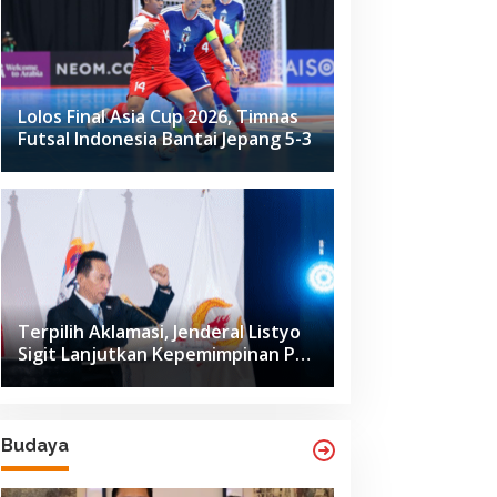
Lolos Final Asia Cup 2026, Timnas
Futsal Indonesia Bantai Jepang 5-3
Terpilih Aklamasi, Jenderal Listyo
Sigit Lanjutkan Kepemimpinan PB
ISSI hingga 2029
Budaya