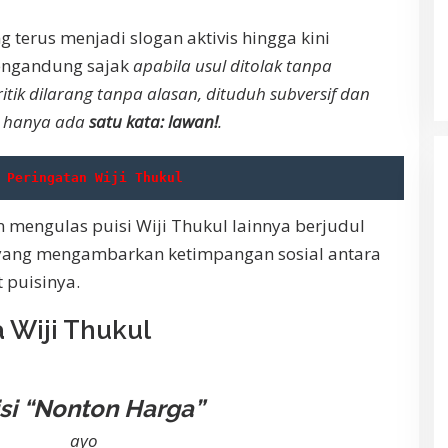
 terus menjadi slogan aktivis hingga kini
engandung sajak
apabila usul ditolak tanpa
itik dilarang tanpa alasan,
dituduh subversif dan
 hanya ada
satu kata: lawan!
.
 Peringatan Wiji Thukul
n mengulas puisi Wiji Thukul lainnya berjudul
 yang mengambarkan ketimpangan sosial antara
 puisinya.
 Wiji Thukul
si “Nonton Harga”
ayo