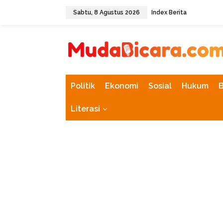
L
Sabtu, 8 Agustus 2026
Index Berita
e
w
tutup
a
t
i
k
e
k
Politik
Ekonomi
Sosial
Hukum
o
n
Literasi
t
e
n