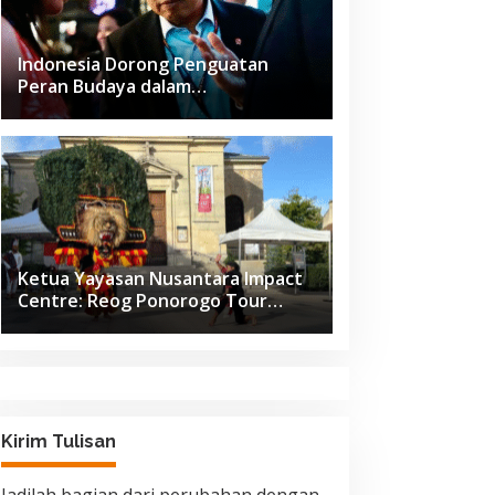
Indonesia Dorong Penguatan
Peran Budaya dalam
Pembangunan Global di Forum G20
Afrika Selatan
Ketua Yayasan Nusantara Impact
Centre: Reog Ponorogo Tour
Europe adalah Langkah Strategis
Diplomasi Budaya Indonesia
Kirim Tulisan
Jadilah bagian dari perubahan dengan