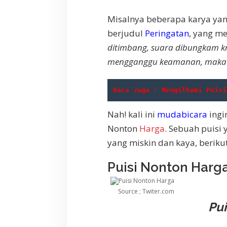
Misalnya beberapa karya yang
berjudul
Peringatan
, yang m
ditimbang,
suara dibungkam kr
mengganggu keamanan,
maka
Baca Juga : Mengilhami Puisi
Nah! kali ini
mudabicara
ingi
Nonton
Harga
. Sebuah puisi
yang miskin dan kaya, berikut
Puisi Nonton Harga
Source ; Twiter.com
Pui