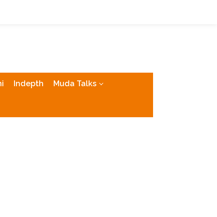
tutup
i
Indepth
Muda Talks