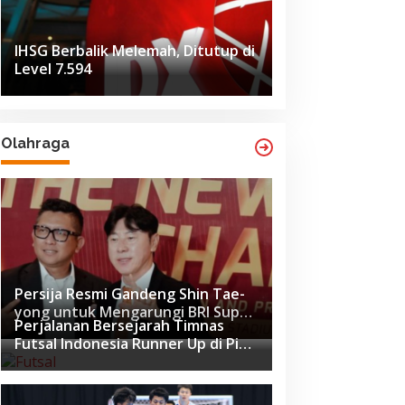
IHSG Berbalik Melemah, Ditutup di
Level 7.594
Olahraga
Persija Resmi Gandeng Shin Tae-
yong untuk Mengarungi BRI Super
Perjalanan Bersejarah Timnas
League 2026-2027
Futsal Indonesia Runner Up di Piala
Asia Futsal 2026