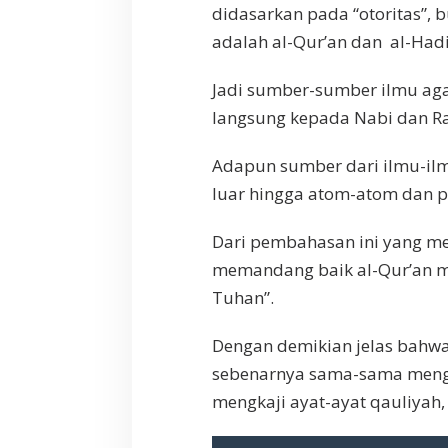
didasarkan pada “otoritas”, 
adalah al-Qur’an dan
al-Hadi
Jadi sumber-sumber ilmu aga
langsung kepada Nabi dan R
Adapun sumber dari ilmu-il
luar hingga atom-atom dan par
Dari pembahasan ini yang me
memandang baik al-Qur’an m
Tuhan”.
Dengan demikian jelas bah
sebenarnya sama-sama mengka
mengkaji ayat-ayat qauliyah,