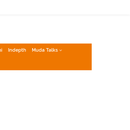
tutup
i
Indepth
Muda Talks