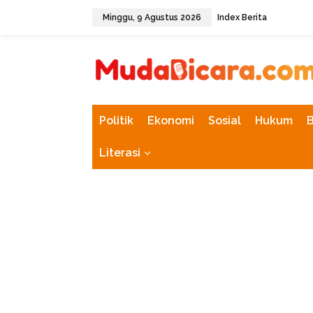
L
Minggu, 9 Agustus 2026
Index Berita
e
w
tutup
a
t
i
k
e
k
Politik
Ekonomi
Sosial
Hukum
o
n
Literasi
t
e
n