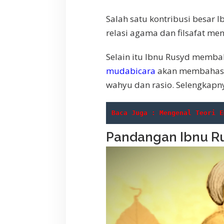
Salah satu kontribusi besar
relasi agama dan filsafat me
Selain itu Ibnu Rusyd memba
mudabicara
akan membahas a
wahyu dan rasio. Selengkapny
Baca Juga : Mengenal Teori E
Pandangan Ibnu Ru