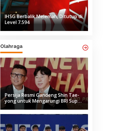
IHSG Berbalik Melemah, Ditutup di
Level 7.594
Olahraga
Persija Resmi Gandeng Shin Tae-
yong untuk Mengarungi BRI Super
League 2026-2027