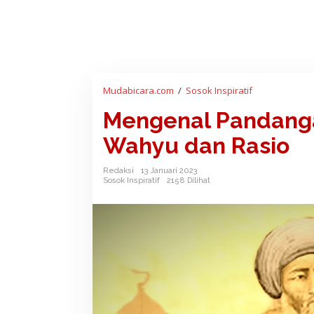
Mudabicara.com
/
Sosok Inspiratif
M
e
Mengenal Pandanga
n
g
Wahyu dan Rasio
e
n
Redaksi
13 Januari 2023
a
Sosok Inspiratif
2158 Dilihat
l
P
a
n
d
a
n
g
a