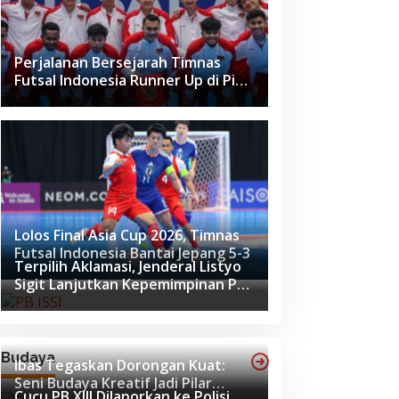
Perjalanan Bersejarah Timnas
Futsal Indonesia Runner Up di Piala
Asia Futsal 2026
Lolos Final Asia Cup 2026, Timnas
Futsal Indonesia Bantai Jepang 5-3
Terpilih Aklamasi, Jenderal Listyo
Sigit Lanjutkan Kepemimpinan PB
ISSI hingga 2029
Budaya
Ibas Tegaskan Dorongan Kuat:
Seni Budaya Kreatif Jadi Pilar
Cucu PB XIII Dilaporkan ke Polisi,