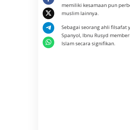
a
memiliki kesamaan pun perbe
n
muslim lainnya.
R
a
Sebagai seorang ahli filsafa
s
i
Spanyol, Ibnu Rusyd member
o
Islam secara signifikan.