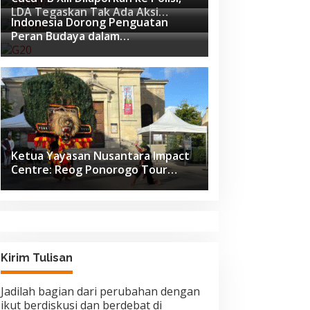
Utama Identitas dan Ekonomi
LDA Tegaskan Tak Ada Aksi
Nasional
Indonesia Dorong Penguatan
Pemukulan
Peran Budaya dalam
Pembangunan Global di Forum G20
Afrika Selatan
Ketua Yayasan Nusantara Impact
Centre: Reog Ponorogo Tour
Europe adalah Langkah Strategis
Diplomasi Budaya Indonesia
Kirim Tulisan
Jadilah bagian dari perubahan dengan
ikut berdiskusi dan berdebat di