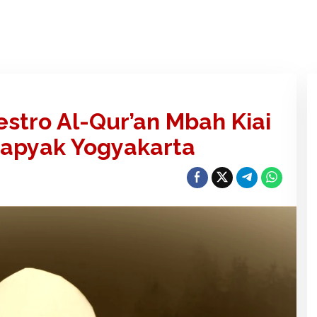
tro Al-Qur’an Mbah Kiai
rapyak Yogyakarta