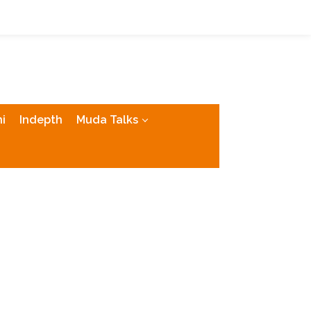
tutup
i
Indepth
Muda Talks