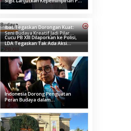
Sigit Lanjutkan Kepemimpinan PB
ISSI hingga 2029
Budaya
Ibas Tegaskan Dorongan Kuat:
Seni Budaya Kreatif Jadi Pilar
Cucu PB XIII Dilaporkan ke Polisi,
Utama Identitas dan Ekonomi
LDA Tegaskan Tak Ada Aksi
Nasional
Pemukulan
Indonesia Dorong Penguatan
Peran Budaya dalam
Pembangunan Global di Forum G20
Afrika Selatan