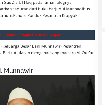
 oleh Gus Zia Ul Haq pada laman blognya
arkan saduran dari buku berjudul Mannaqibus
arhum:Pendiri Pondok Pesantren Krapyak
ekh Maulana Maghribi Ujung Negoro
in (Keluarga Besar Bani Munnawir) Pesantren
. Berikut ulasan mengenai sang maestro Al-Qur’an
 M. Munnawir