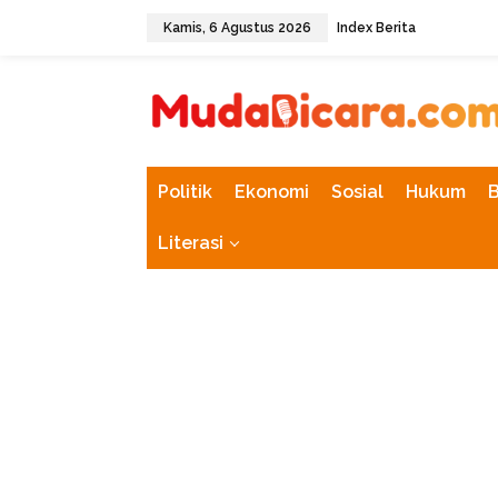
L
Kamis, 6 Agustus 2026
Index Berita
e
w
tutup
a
t
i
k
e
k
Politik
Ekonomi
Sosial
Hukum
o
n
Literasi
t
e
n