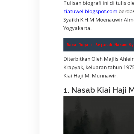
a
Tulisan biografi ini di tulis
k
ziatuwel.blogspot.com
berdas
a
Syaikh K.H.M Moenauwir Alm
r
t
Yogyakarta.
a
Baca Juga : Sejarah Makam Sy
Diterbitkan Oleh Majlis Ahle
Krapyak, keluaran tahun 1975
Kiai Haji M. Munnawir.
1. Nasab Kiai Haji