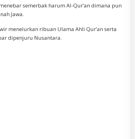
 menebar semerbak harum Al-Qur’an dimana pun
anah Jawa.
nawir menelurkan ribuan Ulama Ahli Qur’an serta
bar dipenjuru Nusantara.