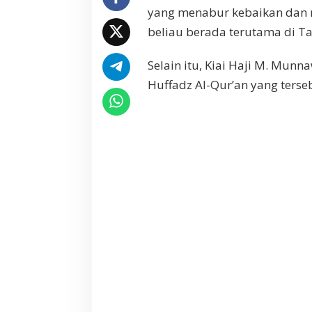
i
yang menabur kebaikan dan
M
beliau berada terutama di T
.
M
Selain itu, Kiai Haji M. Mun
u
n
Huffadz Al-Qur’an yang terse
n
a
w
i
r
K
r
a
p
y
a
k
Y
o
g
y