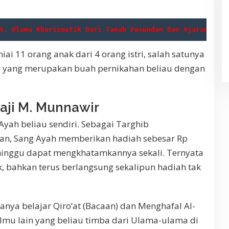
S, Ulama Kharismatik Dari Tanah Pasundan Dan Ajaranya
iai 11 orang anak dari 4 orang istri, salah satunya
r yang merupakan buah pernikahan beliau dengan
Haji M. Munnawir
yah beliau sendiri. Sebagai Targhib
an, Sang Ayah memberikan hadiah sebesar Rp
minggu dapat mengkhatamkannya sekali. Ternyata
ik, bahkan terus berlangsung sekalipun hadiah tak
anya belajar Qiro’at (Bacaan) dan Menghafal Al-
-ilmu lain yang beliau timba dari Ulama-ulama di