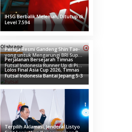
IHSG Berbalik Melemah, Ditutup di
Level 7.594
Olahraga
Persija Resmi Gandeng Shin Tae-
yong untuk Mengarungi BRI Super
Perjalanan Bersejarah Timnas
League 2026-2027
Futsal Indonesia Runner Up di Piala
Lolos Final Asia Cup 2026, Timnas
Asia Futsal 2026
Futsal Indonesia Bantai Jepang 5-3
Terpilih Aklamasi, Jenderal Listyo