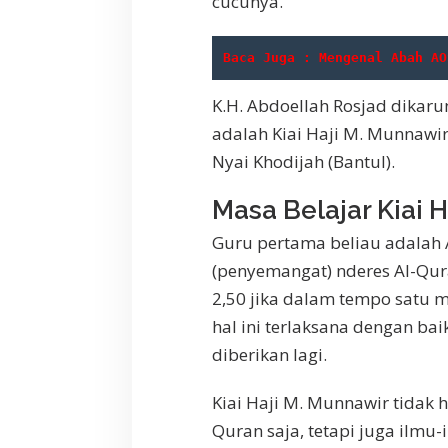
cucunya.
Baca Juga : Mengenal Abah AO
K.H. Abdoellah Rosjad dikarun
adalah Kiai Haji M. Munnawi
Nyai Khodijah (Bantul).
Masa Belajar Kiai 
Guru pertama beliau adalah A
(penyemangat) nderes Al-Qur
2,50 jika dalam tempo satu 
hal ini terlaksana dengan ba
diberikan lagi.
Kiai Haji M. Munnawir tidak h
Quran saja, tetapi juga ilmu