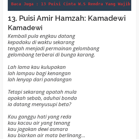
Baca Juga : 13 Puisi Cinta W.S Rendra Yang Wajib An
13. Puisi Amir Hamzah: Kamadewi
Kamadewi
Kembali pula engkau datang
kepadaku di waktu sekarang
tengah menjadi permainan gelombang
gelombang terberai di bunga karang.
Lah lama kau kulupakan
lah lampau bagi kenangan
lah lenyap dari pandangan
Tetapi sekarang apatah mula
apakah sebab, aduhai bonda
ia datang menyusupi beta?
Kau ganggu hati yang reda
kau kacau air yang tenang
kau jagakan dewi asmara
kau biarkan air mata berlinang…