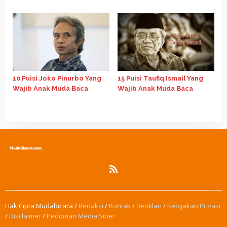
Muda Baca, Belajar
Membaca!
10 Puisi Joko Pinurbo Yang
15 Puisi Taufiq Ismail Yang
Wajib Anak Muda Baca
Wajib Anak Muda Baca
Hak Cipta Mudabicara /
Redaksi
/
Kontak
/
Beriklan
/
Kebijakan Privasi
/
Disclaimer
/
Pedoman Media Siber