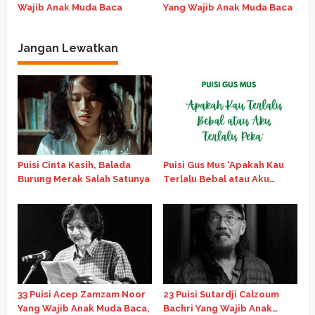
Wajib Anak Muda Baca
Yang Wajib Anak Muda Baca
Jangan Lewatkan
Puisi Cinta Kasih, Balada
Puisi Gus Mus ‘Apakah Kau
Burung Merak Salah Satunya
Terlalu Bebal atau Aku
Terlalu Peka’
33 Puisi Acep Zamzam Noor
23 Puisi Sutardji Calzoum
Yang Wajib Anak Muda Baca,
Bachri Yang Wajib Anak