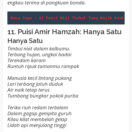
engkau terima di pangkuan bonda.
Baca Juga : 22 Puisi Wiji Thukul Yang Wajib Anak Mu
11. Puisi Amir Hamzah: Hanya Satu
Hanya Satu
Timbul niat dalam kalbumu.
Terbang hujan, ungkai badai
Terendam karam
Runtuh ripuk tamanmu rampak
Manusia kecil lintang pukang
Lari terbang jatuh duduk
Air naik tetap terus
Tumbang bungkar pokok purba
Terika riuh redam terbelam
Dalam gagap gempita guruh
Kilau kilat membelah gelap
Lidah api menjulang tinggi