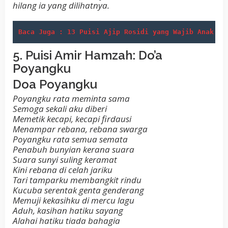
hilang ia yang dilihatnya.
Baca Juga : 13 Puisi Ajip Rosidi yang Wajib Anak Mu
5. Puisi Amir Hamzah: Do’a
Poyangku
Doa Poyangku
Poyangku rata meminta sama
Semoga sekali aku diberi
Memetik kecapi, kecapi firdausi
Menampar rebana, rebana swarga
Poyangku rata semua semata
Penabuh bunyian kerana suara
Suara sunyi suling keramat
Kini rebana di celah jariku
Tari tamparku membangkit rindu
Kucuba serentak genta genderang
Memuji kekasihku di mercu lagu
Aduh, kasihan hatiku sayang
Alahai hatiku tiada bahagia