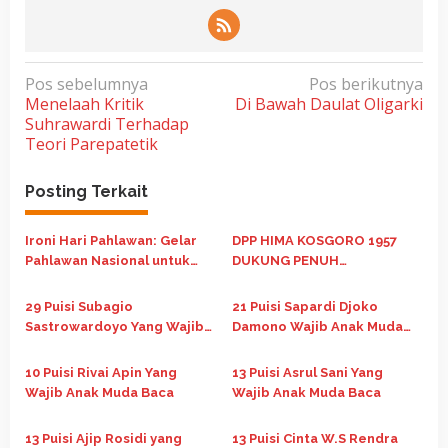
N
Pos sebelumnya
Pos berikutnya
Menelaah Kritik
Di Bawah Daulat Oligarki
a
Suhrawardi Terhadap
v
Teori Parepatetik
i
g
Posting Terkait
a
Ironi Hari Pahlawan: Gelar
DPP HIMA KOSGORO 1957
s
Pahlawan Nasional untuk
DUKUNG PENUH
i
Soeharto dan Luka yang
PENGANUGERAHAN GELAR
p
Belum Sembuh
PAHLAWAN NASIONAL YANG
29 Puisi Subagio
21 Puisi Sapardi Djoko
DI INISIASI KOSGORO 1957
o
Sastrowardoyo Yang Wajib
Damono Wajib Anak Muda
Anak Muda Baca
Baca
s
10 Puisi Rivai Apin Yang
13 Puisi Asrul Sani Yang
Wajib Anak Muda Baca
Wajib Anak Muda Baca
13 Puisi Ajip Rosidi yang
13 Puisi Cinta W.S Rendra