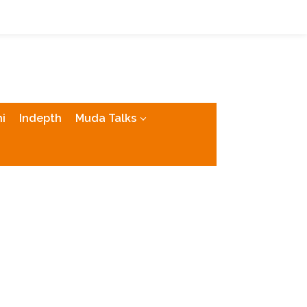
tutup
i
Indepth
Muda Talks