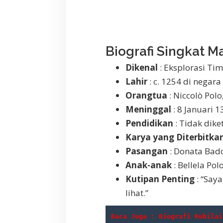
Biografi Singkat M
Dikenal
: Eksplorasi Ti
Lahir
: c. 1254 di negara
Orangtua
: Niccolò Pol
Meninggal
: 8 Januari 1
Pendidikan
: Tidak dike
Karya yang Diterbitka
Pasangan
: Donata Bad
Anak-anak
: Bellela Pol
Kutipan Penting
: “Say
lihat.”
Baca Juga : 
Biografi Kubilai