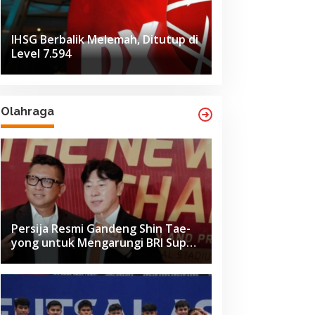
IHSG Berbalik Melemah, Ditutup di
Level 7.594
Olahraga
Persija Resmi Gandeng Shin Tae-
yong untuk Mengarungi BRI Super
League 2026-2027