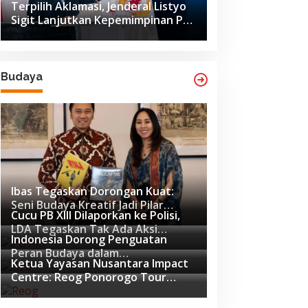
Terpilih Aklamasi, Jenderal Listyo
Sigit Lanjutkan Kepemimpinan PB
ISSI hingga 2029
Budaya
Ibas Tegaskan Dorongan Kuat:
Seni Budaya Kreatif Jadi Pilar
Cucu PB XIII Dilaporkan ke Polisi,
Utama Identitas dan Ekonomi
LDA Tegaskan Tak Ada Aksi
Nasional
Indonesia Dorong Penguatan
Pemukulan
Peran Budaya dalam
Ketua Yayasan Nusantara Impact
Pembangunan Global di Forum G20
Centre: Reog Ponorogo Tour
Afrika Selatan
Europe adalah Langkah Strategis
Diplomasi Budaya Indonesia