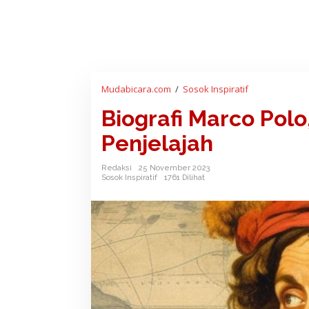
Mudabicara.com
/
Sosok Inspiratif
B
i
Biografi Marco Pol
o
g
Penjelajah
r
a
Redaksi
25 November 2023
f
Sosok Inspiratif
1761 Dilihat
i
M
a
r
c
o
P
o
l