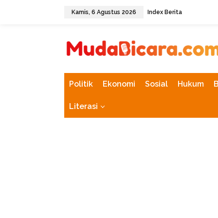
L
Kamis, 6 Agustus 2026
Index Berita
e
w
tutup
a
t
i
k
e
k
Politik
Ekonomi
Sosial
Hukum
o
n
Literasi
t
e
n