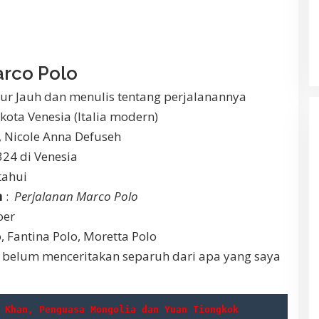
arco Polo
mur Jauh dan menulis tentang perjalanannya
 kota Venesia (Italia modern)
o, Nicole Anna Defuseh
324 di Venesia
tahui
n
:
Perjalanan Marco Polo
oer
o, Fantina Polo, Moretta Polo
a belum menceritakan separuh dari apa yang saya
 Khan, Penguasa Mongolia dan Yuan Tiongkok