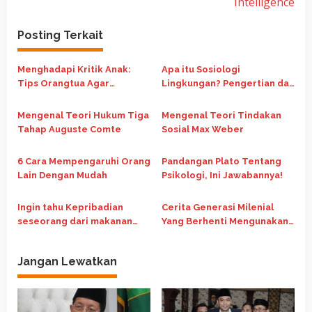
Intelligence
g
a
Posting Terkait
s
i
Menghadapi Kritik Anak:
Apa itu Sosiologi
p
Tips Orangtua Agar
Lingkungan? Pengertian dan
Merespons dengan Tepat
Ruang Lingkup Kajiannya
o
Mengenal Teori Hukum Tiga
Mengenal Teori Tindakan
s
Tahap Auguste Comte
Sosial Max Weber
6 Cara Mempengaruhi Orang
Pandangan Plato Tentang
Lain Dengan Mudah
Psikologi, Ini Jawabannya!
Ingin tahu Kepribadian
Cerita Generasi Milenial
seseorang dari makanan
Yang Berhenti Mengunakan
Ringan, ini Jawabanya!
Media Sosial
Jangan Lewatkan