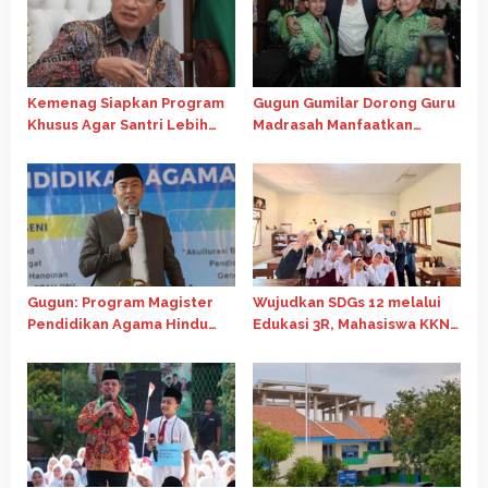
Kemenag Siapkan Program
Gugun Gumilar Dorong Guru
Khusus Agar Santri Lebih
Madrasah Manfaatkan
Kompetitif Raih Beasiswa
Beasiswa Kemenag untuk
LPDP
Tingkatkan Kompetensi
Gugun: Program Magister
Wujudkan SDGs 12 melalui
Pendidikan Agama Hindu
Edukasi 3R, Mahasiswa KKN
Perkuat Kerukunan dan
Tematik 81 Universitas
Pendidikan Berkualitas
Diponegoro Ajak Siswa SD
Desa Amongrogo Daur
Ulang Tutup Botol Bekas