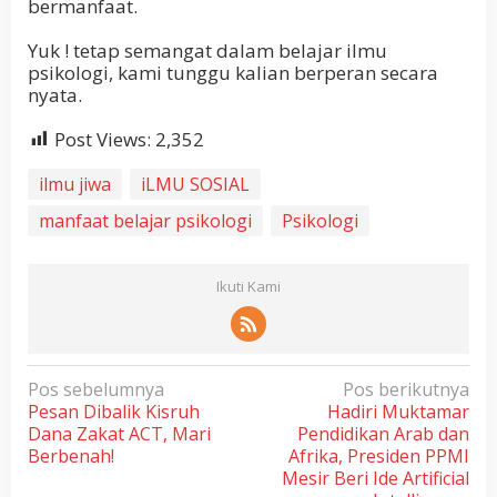
bermanfaat.
Yuk ! tetap semangat dalam belajar ilmu
psikologi, kami tunggu kalian berperan secara
nyata.
Post Views:
2,352
ilmu jiwa
iLMU SOSIAL
manfaat belajar psikologi
Psikologi
Ikuti Kami
N
Pos sebelumnya
Pos berikutnya
Pesan Dibalik Kisruh
Hadiri Muktamar
a
Dana Zakat ACT, Mari
Pendidikan Arab dan
v
Berbenah!
Afrika, Presiden PPMI
i
Mesir Beri Ide Artificial