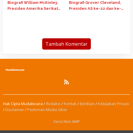
Biografi William McKinley,
Biografi Grover Cleveland,
Presiden Amerika Serikat
Presiden AS ke-22 dan ke-
ke-25
24
Tambah Komentar
Hak Cipta Mudabicara /
Redaksi
/
Kontak
/
Beriklan
/
Kebijakan Privasi
/
Disclaimer
/
Pedoman Media Siber
Versi Non AMP