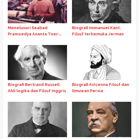
Menelusuri Seabad
Biografi Immanuel Kant,
Pramoedya Ananta Toer:
Filsuf terkemuka Jerman
Suara Perlawanan yang Tak
Pernah Padam
Biografi Bertrand Russell
Biografi Avicenna Filsuf dan
Ahli logika dan Filsuf Inggris
Ilmuwan Persia