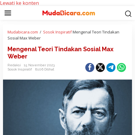
Lewati ke konten
Mudabicara.com
/
Sosok Inspiratif
Mengenal Teori Tindakan
Sosial Max Weber
Mengenal Teori Tindakan Sosial Max
Weber
Redaksi
15 November 2023
Sosok Inspiratif
8106 Dilihat