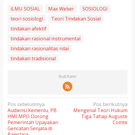
iLMU SOSIAL
Max Weber
SOSIOLOGI
teori sosiologi
Teori Tindakan Sosial
tindakan afektif
tindakan rasional instrumental
tindakan rasionalitas nilai
tindakan tradisional
Ikuti Kami
N
Pos sebelumnya
Pos berikutnya
Audiensi Kemenlu, PB
Mengenal Teori Hukum
a
HMI MPO Dorong
Tiga Tahap Auguste
v
Pemerintah Upayakan
Comte
i
Gencatan Senjata di
Palestina