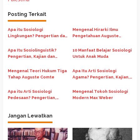
g
a
Posting Terkait
s
i
Apa itu Sosiologi
Mengenal Hirarki Ilmu
p
Lingkungan? Pengertian dan
Pengetahuan Auguste
Ruang Lingkup Kajiannya
Comte
o
Apa Itu Sosiolinguistik?
10 Manfaat Belajar Sosiologi
s
Pengertian, Kajian dan
Untuk Anak Muda
Manfaatnya
Mengenal Teori Hukum Tiga
Apa Itu Arti Sosiologi
Tahap Auguste Comte
Agama? Pengertian, Kajian,
Macam dan Fungsinya
Apa itu Arti Sosiologi
Mengenal Tokoh Sosiologi
Pedesaan? Pengertian,
Modern Max Weber
Kajian dan Fungsinya
Jangan Lewatkan