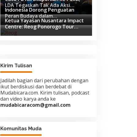
LDA Tegaskan Tak Ada Aksi
Indonesia Dorong Penguatan
Pemukulan
Peran Budaya dalam
Ketua Yayasan Nusantara Impact
Pembangunan Global di Forum G20
Centre: Reog Ponorogo Tour
Afrika Selatan
Europe adalah Langkah Strategis
Diplomasi Budaya Indonesia
Kirim Tulisan
Jadilah bagian dari perubahan dengan
ikut berdiskusi dan berdebat di
Mudabicara.com. Kirim tulisan, podcast
dan video karya anda ke
mudabicaracom@gmail.com
Komunitas Muda