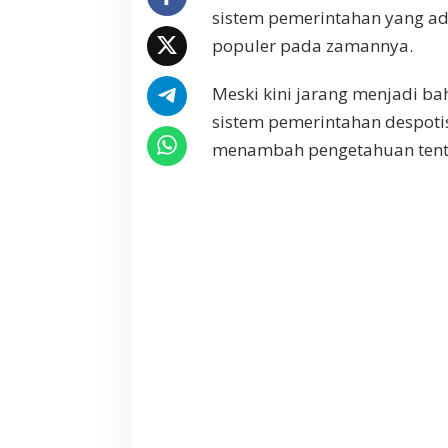
D
sistem pemerintahan yang ad
a
populer pada zamannya.
n
C
Meski kini jarang menjadi ba
i
r
sistem pemerintahan despoti
i
menambah pengetahuan tenta
-
C
i
r
i
n
y
a