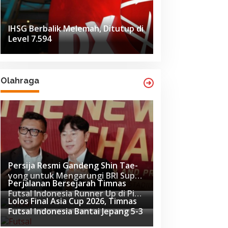
IHSG Berbalik Melemah, Ditutup di
Level 7.594
Olahraga
Persija Resmi Gandeng Shin Tae-
yong untuk Mengarungi BRI Super
Perjalanan Bersejarah Timnas
League 2026-2027
Futsal Indonesia Runner Up di Piala
Lolos Final Asia Cup 2026, Timnas
Asia Futsal 2026
Futsal Indonesia Bantai Jepang 5-3