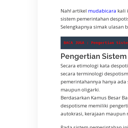
Nah! artikel
mudabicara
kali
sistem pemerintahan despotism
Selengkapnya simak ulasan be
BACA JUGA : Pengertian Siste
Pengertian Siste
Secara etimologi kata despoti
secara terminologi d
espotism
pemerintahannya hanya ada sa
maupun oligarki.
Berdasarkan Kamus Besar Bah
despotisme memiliki penger
autokrasi, kerajaan maupun 
Pada sistem pemerintahan in