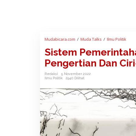
Mudabicara.com
/
Muda Talks
/
Ilmu Politik
S
i
Sistem Pemerintah
s
t
Pengertian Dan Ciri
e
m
Redaksi
5 November 2022
P
Ilmu Politik
2940 Dilihat
e
m
e
r
i
n
t
a
h