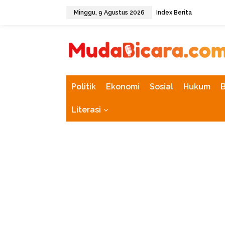
L
Minggu, 9 Agustus 2026
Index Berita
e
w
tutup
a
t
i
k
e
k
Politik
Ekonomi
Sosial
Hukum
o
n
Literasi
t
e
n