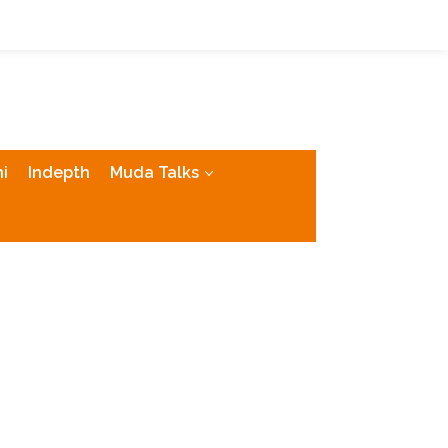
tutup
i
Indepth
Muda Talks