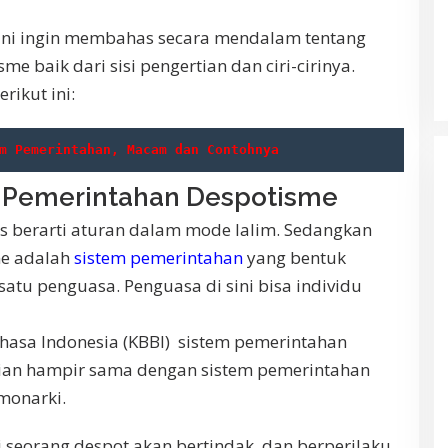
 ini ingin membahas secara mendalam tentang
e baik dari sisi pengertian dan ciri-cirinya.
rikut ini:
m Pemerintahan, Macam dan Contohnya
m Pemerintahan Despotisme
s berarti
aturan
dalam mode lalim. Sedangkan
e adalah
sistem pemerintahan
yang bentuk
tu penguasa. Penguasa di sini bisa individu
asa Indonesia (KBBI) sistem pemerintahan
tian hampir sama dengan sistem pemerintahan
monarki.
i seorang despot akan bertindak dan berperilaku