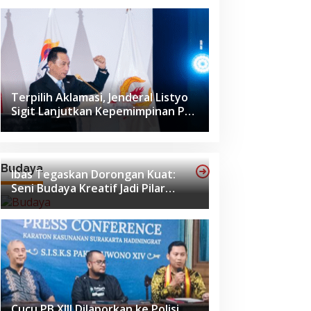
Terpilih Aklamasi, Jenderal Listyo
Sigit Lanjutkan Kepemimpinan PB
ISSI hingga 2029
Budaya
Ibas Tegaskan Dorongan Kuat:
Seni Budaya Kreatif Jadi Pilar
Utama Identitas dan Ekonomi
Nasional
Cucu PB XIII Dilaporkan ke Polisi,