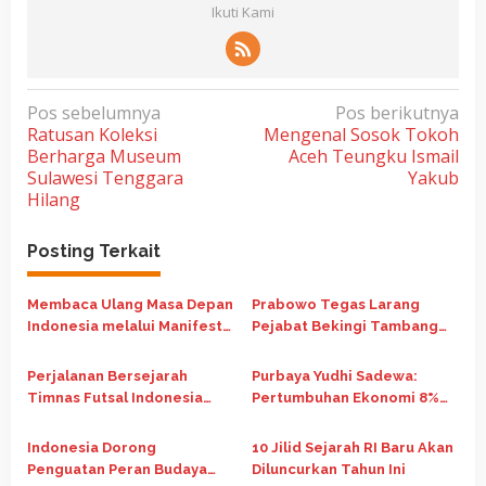
Ikuti Kami
N
Pos sebelumnya
Pos berikutnya
Ratusan Koleksi
Mengenal Sosok Tokoh
a
Berharga Museum
Aceh Teungku Ismail
v
Sulawesi Tenggara
Yakub
i
Hilang
g
Posting Terkait
a
s
Membaca Ulang Masa Depan
Prabowo Tegas Larang
i
Indonesia melalui Manifesto
Pejabat Bekingi Tambang
p
Nasib Republik Indonesia
dan Perkebunan Ilegal
o
Perjalanan Bersejarah
Purbaya Yudhi Sadewa:
Timnas Futsal Indonesia
Pertumbuhan Ekonomi 8%
s
Runner Up di Piala Asia
Jadi Kunci Indonesia Naik
Futsal 2026
Kelas Jadi Negara Maju
Indonesia Dorong
10 Jilid Sejarah RI Baru Akan
Penguatan Peran Budaya
Diluncurkan Tahun Ini