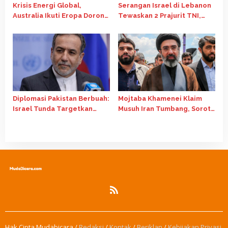
Krisis Energi Global,
Serangan Israel di Lebanon
Australia Ikuti Eropa Dorong
Tewaskan 2 Prajurit TNI,
Kerja dari Rumah
PBB Lakukan Penyelidikan
Diplomasi Pakistan Berbuah:
Mojtaba Khamenei Klaim
Israel Tunda Targetkan
Musuh Iran Tumbang, Soroti
Menlu Iran
Kekuatan Persatuan Rakyat
Hak Cipta Mudabicara /
Redaksi
/
Kontak
/
Beriklan
/
Kebijakan Privasi