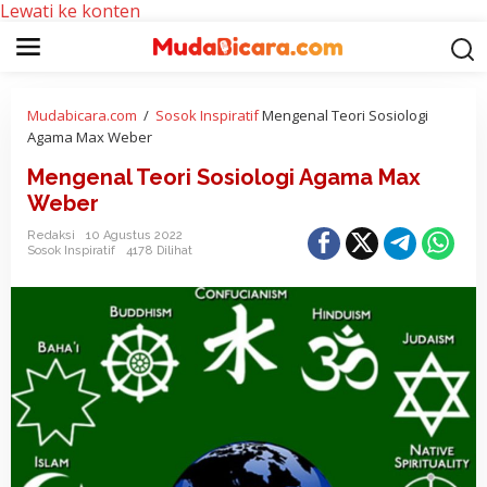
Lewati ke konten
Mudabicara.com
/
Sosok Inspiratif
Mengenal Teori Sosiologi
Agama Max Weber
Mengenal Teori Sosiologi Agama Max
Weber
Redaksi
10 Agustus 2022
Sosok Inspiratif
4178 Dilihat