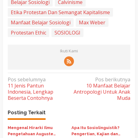
Belajar Sosiologi
Calvinisme
Etika Protestan Dan Semangat Kapitalisme
Manfaat Belajar Sosiologi
Max Weber
Protestan Ethic
SOSIOLOGI
Ikuti Kami
N
Pos sebelumnya
Pos berikutnya
11 Jenis Pantun
10 Manfaat Belajar
a
Indonesia, Lengkap
Antropologi Untuk Anak
v
Beserta Contohnya
Muda
i
g
Posting Terkait
a
Mengenal Hirarki Ilmu
Apa Itu Sosiolinguistik?
s
Pengetahuan Auguste
Pengertian, Kajian dan