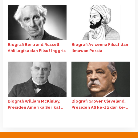
Suara Perlawanan yang Tak
Pernah Padam
Biografi Bertrand Russell
Biografi Avicenna Filsuf dan
Ahli logika dan Filsuf Inggris
Ilmuwan Persia
Biografi William McKinley,
Biografi Grover Cleveland,
Presiden Amerika Serikat
Presiden AS ke-22 dan ke-
ke-25
24