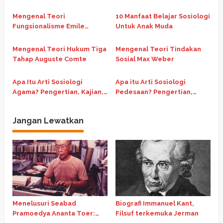
i
Comte
Manfaatnya
p
Mengenal Teori
10 Manfaat Belajar Sosiologi
o
Fungsionalisme Emile
Untuk Anak Muda
Durkheim
s
Mengenal Teori Hukum Tiga
Mengenal Teori Tindakan
Tahap Auguste Comte
Sosial Max Weber
Apa Itu Arti Sosiologi
Apa itu Arti Sosiologi
Agama? Pengertian, Kajian,
Pedesaan? Pengertian,
Macam dan Fungsinya
Kajian dan Fungsinya
Jangan Lewatkan
Menelusuri Seabad
Biografi Immanuel Kant,
Pramoedya Ananta Toer:
Filsuf terkemuka Jerman