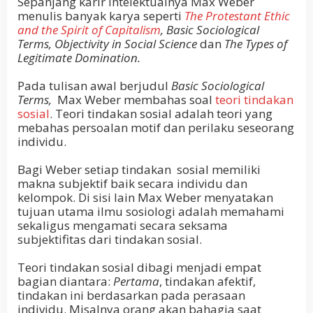
Sepanjang karir intelektualnya Max Weber
menulis banyak karya seperti
The Protestant Ethic
and the Spirit of Capitalism
, Basic Sociological
Terms, Objectivity in Social Science
dan
The Types of
Legitimate Domination.
Pada tulisan awal berjudul
Basic Sociological
Terms,
Max Weber membahas soal
teori tindakan
sosial
. Teori tindakan sosial adalah teori yang
mebahas persoalan motif dan perilaku seseorang
individu.
Bagi Weber setiap tindakan sosial memiliki
makna subjektif baik secara individu dan
kelompok. Di sisi lain Max Weber menyatakan
tujuan utama ilmu sosiologi adalah memahami
sekaligus mengamati secara seksama
subjektifitas dari tindakan sosial.
Teori tindakan sosial dibagi menjadi empat
bagian diantara:
Pertama
, tindakan afektif,
tindakan ini berdasarkan pada perasaan
individu. Misalnya orang akan bahagia saat